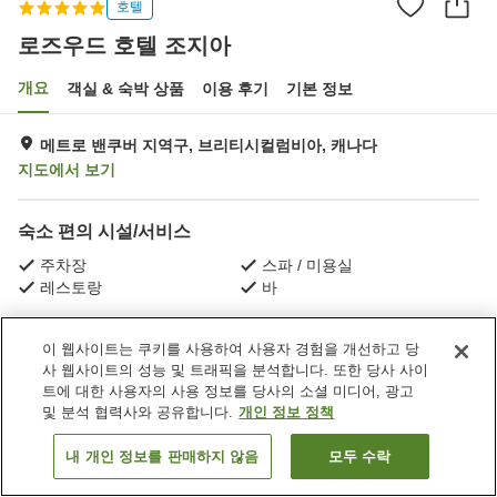
호텔
로즈우드 호텔 조지아
개요
객실 & 숙박 상품
이용 후기
기본 정보
메트로 밴쿠버 지역구, 브리티시컬럼비아, 캐나다
지도에서 보기
숙소 편의 시설/서비스
주차장
스파 / 미용실
레스토랑
바
홈
캐나다
브리티시컬럼비아
메트로 밴쿠버 지역구
이 웹사이트는 쿠키를 사용하여 사용자 경험을 개선하고 당
로즈우드 호텔 조지아
사 웹사이트의 성능 및 트래픽을 분석합니다. 또한 당사 사이
트에 대한 사용자의 사용 정보를 당사의 소셜 미디어, 광고
및 분석 협력사와 공유합니다.
개인 정보 정책
내 개인 정보를 판매하지 않음
모두 수락
객실 보기