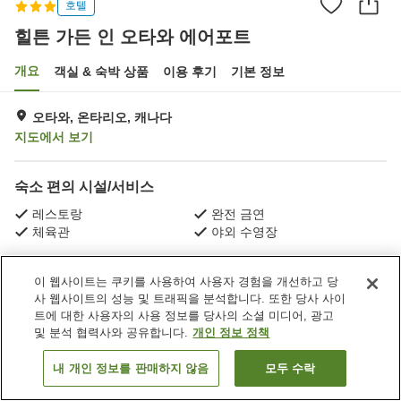
호텔
힐튼 가든 인 오타와 에어포트
개요
객실 & 숙박 상품
이용 후기
기본 정보
오타와, 온타리오, 캐나다
지도에서 보기
숙소 편의 시설/서비스
레스토랑
완전 금연
체육관
야외 수영장
홈
캐나다
온타리오
오타와
힐튼 가든 인 오타와 에어포트
이 웹사이트는 쿠키를 사용하여 사용자 경험을 개선하고 당
사 웹사이트의 성능 및 트래픽을 분석합니다. 또한 당사 사이
트에 대한 사용자의 사용 정보를 당사의 소셜 미디어, 광고
및 분석 협력사와 공유합니다.
개인 정보 정책
내 개인 정보를 판매하지 않음
모두 수락
객실 보기