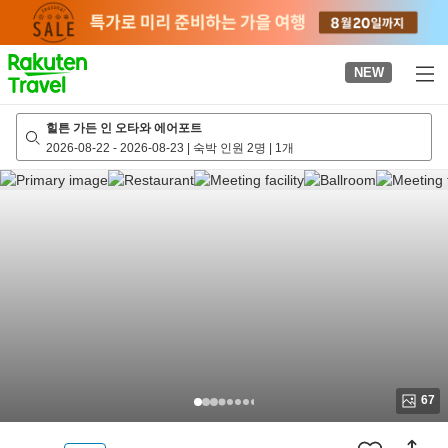
to
top
page
NEW
힐튼 가든 인 오타와 에어포트
2026-08-22
-
2026-08-23
|
숙박 인원 2명
|
1개
67