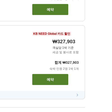
예약
KB NEED Global 카드 할인
₩327,903
객실당 1박 기준
세금 및 봉사료 포함
합계
₩327,903
숙박 인원
2
명
1
박
1
개
예약