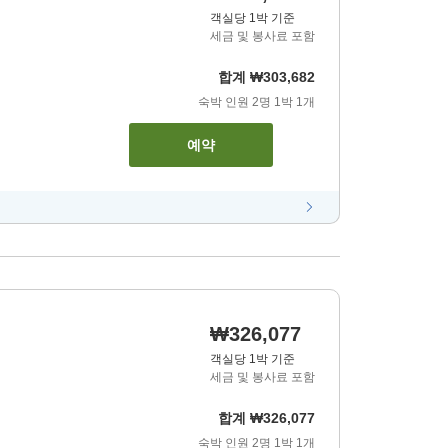
객실당 1박 기준
세금 및 봉사료 포함
합계
₩303,682
숙박 인원
2
명
1
박
1
개
예약
₩326,077
객실당 1박 기준
세금 및 봉사료 포함
합계
₩326,077
숙박 인원
2
명
1
박
1
개