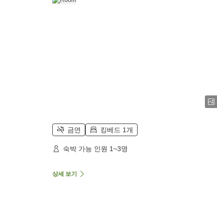
금연
킹베드 1개
숙박 가능 인원 1~3명
상세 보기