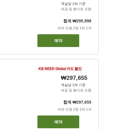
객실당 1박 기준
세금 및 봉사료 포함
합계
₩295,998
숙박 인원
2
명
1
박
1
개
예약
KB NEED Global 카드 할인
₩297,655
객실당 1박 기준
세금 및 봉사료 포함
합계
₩297,655
숙박 인원
2
명
1
박
1
개
예약