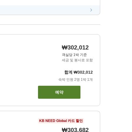
₩302,012
객실당 1박 기준
세금 및 봉사료 포함
합계
₩302,012
숙박 인원
2
명
1
박
1
개
예약
KB NEED Global 카드 할인
₩303,682