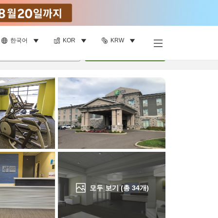
한국어
KOR
KRW
객실 보기
명
•
객실
1
개
검색
모두 보기 (총
34
개)