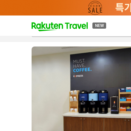
t
NEW
개요
객실 & 숙박 상품
이용 후기
편의 시설/서비스
o
p
P
a
g
e
_
s
e
a
r
c
h