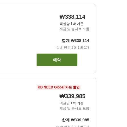
₩338,114
객실당 1박 기준
세금 및 봉사료 포함
합계
₩338,114
숙박 인원
2
명
1
박
1
개
예약
KB NEED Global 카드 할인
₩339,985
객실당 1박 기준
세금 및 봉사료 포함
합계
₩339,985