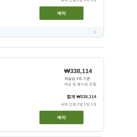
숙박 인원
2
명
1
박
1
개
예약
₩338,114
객실당 1박 기준
세금 및 봉사료 포함
합계
₩338,114
숙박 인원
2
명
1
박
1
개
예약