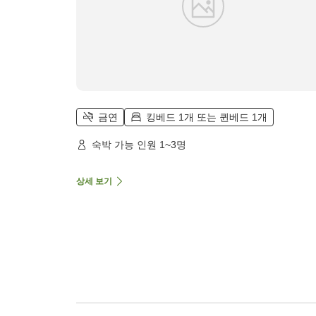
금연
킹베드 1개 또는 퀸베드 1개
숙박 가능 인원 1~3명
상세 보기