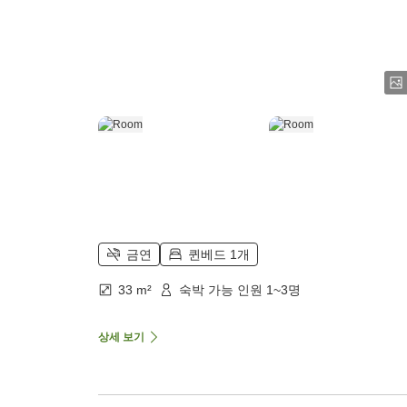
금연
퀸베드 1개
33 m²
숙박 가능 인원 1~3명
상세 보기