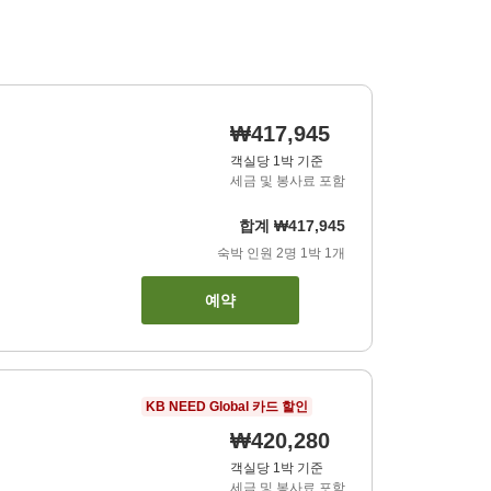
₩417,945
객실당 1박 기준
세금 및 봉사료 포함
합계
₩417,945
숙박 인원
2
명
1
박
1
개
예약
KB NEED Global 카드 할인
₩420,280
객실당 1박 기준
세금 및 봉사료 포함