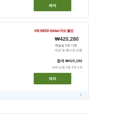
예약
KB NEED Global 카드 할인
₩420,280
객실당 1박 기준
세금 및 봉사료 포함
합계
₩420,280
숙박 인원
2
명
1
박
1
개
예약