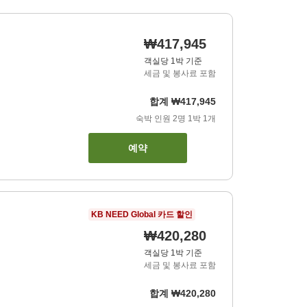
₩417,945
객실당 1박 기준
세금 및 봉사료 포함
합계
₩417,945
숙박 인원
2
명
1
박
1
개
예약
KB NEED Global 카드 할인
₩420,280
객실당 1박 기준
세금 및 봉사료 포함
합계
₩420,280