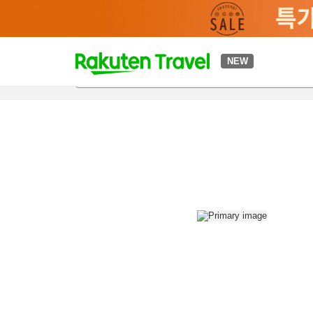
t
NEW
개요
객실 & 숙박 상품
이용 후기
편의 시설/서비스
o
p
P
a
g
e
_
s
e
a
r
c
h