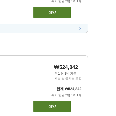
숙박 인원
2
명
1
박
1
개
예약
₩524,842
객실당 1박 기준
세금 및 봉사료 포함
합계
₩524,842
숙박 인원
2
명
1
박
1
개
예약