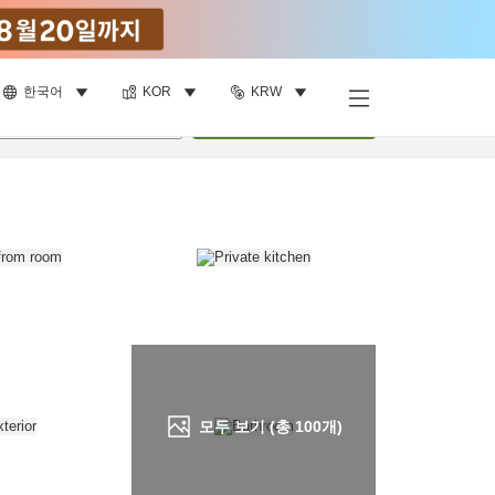
한국어
KOR
KRW
객실 보기
명
•
객실
1
개
검색
모두 보기 (총
100
개)