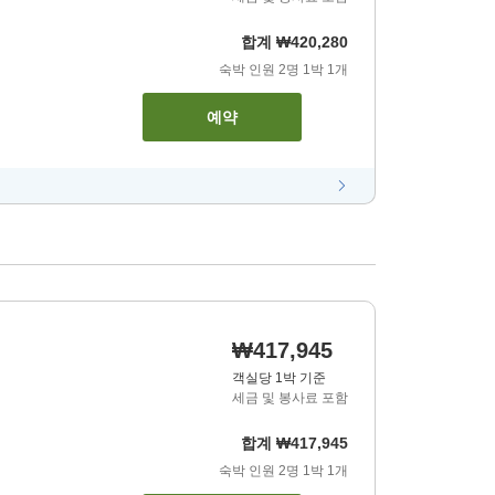
합계
₩420,280
숙박 인원
2
명
1
박
1
개
예약
₩417,945
객실당 1박 기준
세금 및 봉사료 포함
합계
₩417,945
숙박 인원
2
명
1
박
1
개