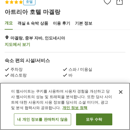
호텔
아트리아 호텔 마겔랑
개요
객실 & 숙박 상품
이용 후기
기본 정보
마겔랑, 중부 자바, 인도네시아
지도에서 보기
숙소 편의 시설/서비스
주차장
스파 / 미용실
레스토랑
바
홈
인도네시아
중부 자바
마겔랑
아트리아 호텔 마겔랑
이 웹사이트는 쿠키를 사용하여 사용자 경험을 개선하고 당
사 웹사이트의 성능 및 트래픽을 분석합니다. 또한 당사 사이
트에 대한 사용자의 사용 정보를 당사의 소셜 미디어, 광고
및 분석 협력사와 공유합니다.
개인 정보 정책
내 개인 정보를 판매하지 않음
모두 수락
객실 보기