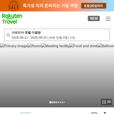
to
top
page
NEW
아트리아 호텔 마겔랑
2026-08-21
-
2026-08-22
|
숙박 인원 2명
|
1개
34