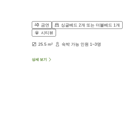
금연
싱글베드 2개 또는 더블베드 1개
시티뷰
25.5 m²
숙박 가능 인원 1~3명
상세 보기