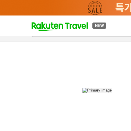
t
NEW
개요
객실 & 숙박 상품
이용 후기
편의 시설/서비스
o
p
P
a
g
e
_
s
e
a
r
c
h