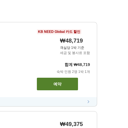
KB NEED Global 카드 할인
₩48,719
객실당 1박 기준
세금 및 봉사료 포함
합계
₩48,719
숙박 인원
2
명
1
박
1
개
예약
₩49,375