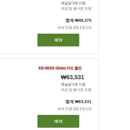
객실당 1박 기준
세금 및 봉사료 포함
합계
₩49,375
숙박 인원
2
명
1
박
1
개
예약
KB NEED Global 카드 할인
₩63,531
객실당 1박 기준
세금 및 봉사료 포함
합계
₩63,531
숙박 인원
2
명
1
박
1
개
예약