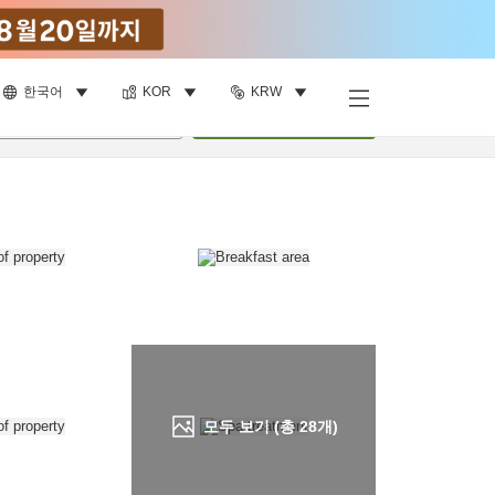
한국어
KOR
KRW
객실 보기
명
•
객실
1
개
검색
모두 보기 (총
28
개)