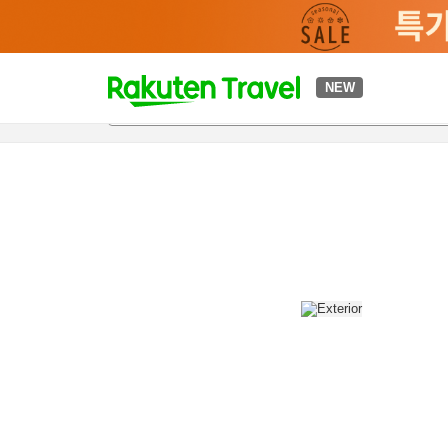
t
NEW
개요
객실 & 숙박 상품
이용 후기
편의 시설/서비스
o
p
P
a
g
e
_
s
e
a
r
c
h