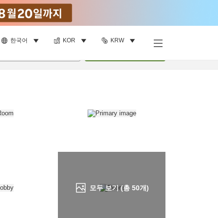
한국어
KOR
KRW
객실 보기
명
•
객실
1
개
검색
모두 보기 (총
50
개)