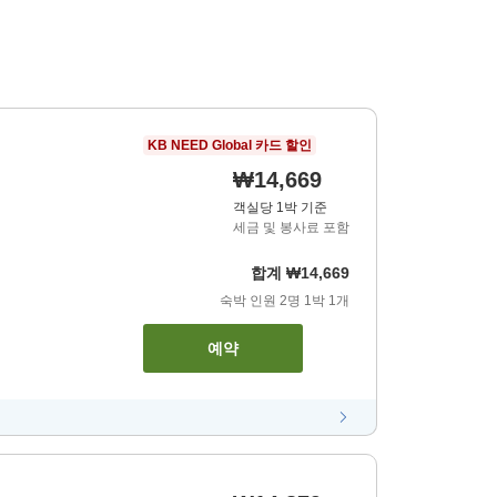
KB NEED Global 카드 할인
₩14,669
객실당 1박 기준
세금 및 봉사료 포함
합계
₩14,669
숙박 인원
2
명
1
박
1
개
예약