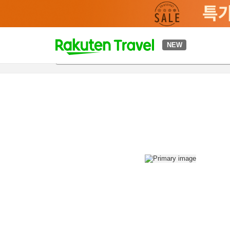
t
NEW
개요
객실 & 숙박 상품
이용 후기
편의 시설/서비스
o
p
P
a
g
e
_
s
e
a
r
c
h