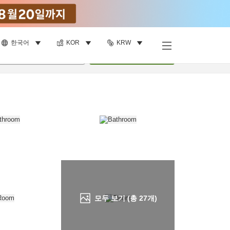
한국어
KOR
KRW
객실 보기
명
•
객실
1
개
검색
모두 보기 (총
27
개)