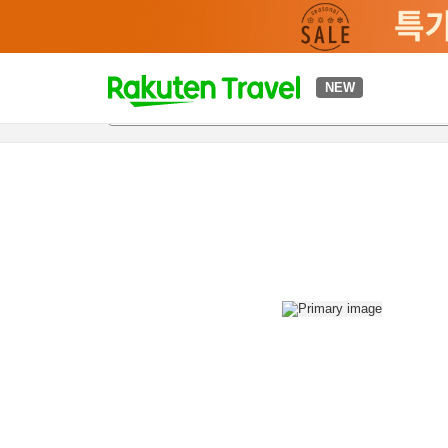
t
NEW
개요
객실 & 숙박 상품
이용 후기
편의 시설/서비스
o
p
P
a
g
e
_
s
e
a
r
c
h