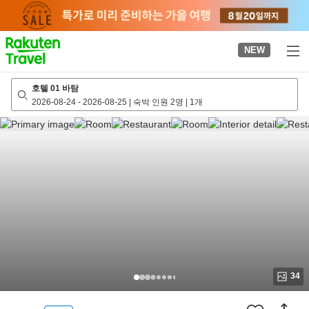
to
top
page
NEW
호텔 01 바탐
2026-08-24
-
2026-08-25
|
숙박 인원 2명
|
1개
34