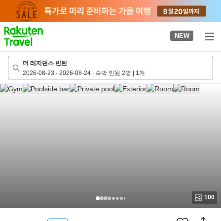
to
top
page
NEW
더 레지던스 빈탄
2026-08-23
-
2026-08-24
|
숙박 인원 2명
|
1개
100