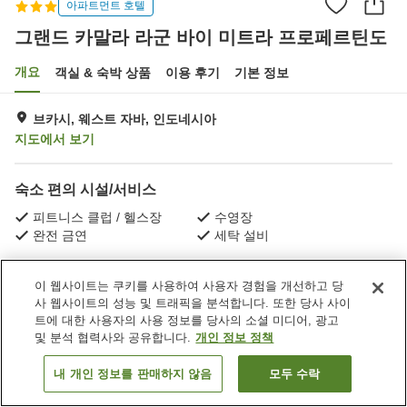
아파트먼트 호텔
그랜드 카말라 라군 바이 미트라 프로페르틴도
개요
객실 & 숙박 상품
이용 후기
기본 정보
브카시, 웨스트 자바, 인도네시아
지도에서 보기
숙소 편의 시설/서비스
피트니스 클럽 / 헬스장
수영장
완전 금연
세탁 설비
홈
인도네시아
웨스트 자바
브카시
이 웹사이트는 쿠키를 사용하여 사용자 경험을 개선하고 당
그랜드 카말라 라군 바이 미트라 프로페르틴도
사 웹사이트의 성능 및 트래픽을 분석합니다. 또한 당사 사이
트에 대한 사용자의 사용 정보를 당사의 소셜 미디어, 광고
및 분석 협력사와 공유합니다.
개인 정보 정책
내 개인 정보를 판매하지 않음
모두 수락
객실 보기