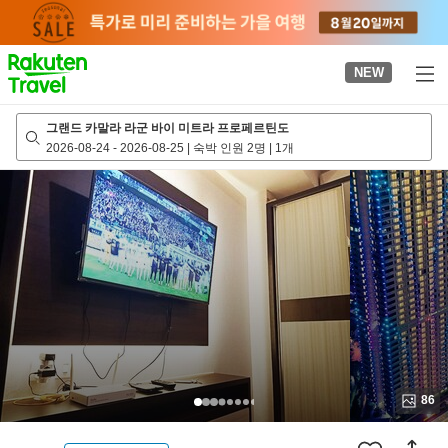
to
top
page
NEW
그랜드 카말라 라군 바이 미트라 프로페르틴도
2026-08-24
-
2026-08-25
|
숙박 인원 2명
|
1개
86