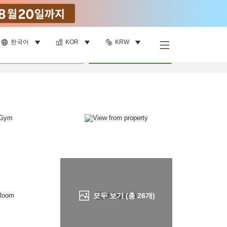
한국어
KOR
KRW
객실 보기
명
•
객실
1
개
검색
모두 보기 (총
26
개)