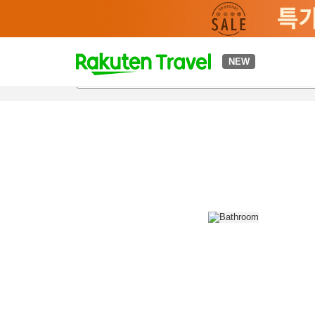
t
NEW
개요
객실 & 숙박 상품
이용 후기
편의 시설/서비스
o
p
P
a
g
e
_
s
e
a
r
c
h