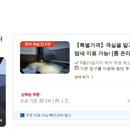
타
잔여 객실 단
2
개
【특별가격】객실을 맡
밤새 이용 가능! [룸 온리
8월21일
까지 예약 무료 취
기존 침구를 이용해 동반 
상세 보기
선착순 쿠폰
요금 기준:
1
박
|
|
쿠폰 적용 대상
₩15,600
할인
4