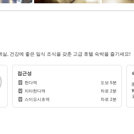
실, 건강에 좋은 일식 조식을 갖춘 고급 호텔 숙박을 즐기세요!
접근성
한다역
도보
5
분
지타한다역
차로
2
분
스미요시초역
차로
2
분