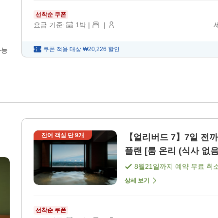
선착순 쿠폰
요금 기준:
1
박
|
|
쿠폰 적용 대상
₩20,226
할인
가능
m
잔여 객실 단
9
개
【얼리버드 7】7일 전까
플랜 [룸 온리 (식사 없음
8월21일
까지 예약 무료 취
상세 보기
선착순 쿠폰