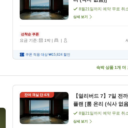
8월21일
까지 예약 무료 취
상세 보기
선착순 쿠폰
요금 기준:
1
박
|
|
쿠폰 적용 대상
₩15,824
할인
숙박 상품
1
개 더
잔여 객실 단
4
개
【얼리버드 7】7일 전까
플랜 [룸 온리 (식사 없음
8월21일
까지 예약 무료 취
상세 보기