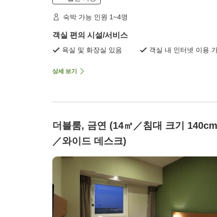
숙박 가능 인원 1~4명
객실 편의 시설/서비스
욕실 및 화장실 있음
객실 내 인터넷 이용 
상세 보기
더블룸, 금연 (14㎡／침대 크기 140c
／와이드 데스크)