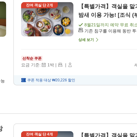
잔여 객실 단
2
개
【특별가격】객실을 맡
밤새 이용 가능! [조식 (
8월21일
까지 예약 무료 취
기존 침구를 이용해 동반 
상세 보기
선착순 쿠폰
요금 기준:
1
박
|
|
쿠폰 적용 대상
₩20,226
할인
가능
방
잔여 객실 단
4
개
【특별가격】객실을 맡