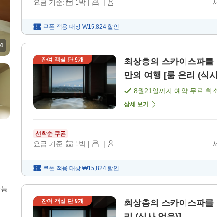
요금 기준:
1
박
|
|
쿠폰 적용 대상
₩15,824
할인
4
잔여 객실 단
9
개
최상층의 스카이스파를 
만의 여행 [룸 온리 (식사
8월21일
까지 예약 무료 취
상세 보기
선착순 쿠폰
요금 기준:
1
박
|
|
쿠폰 적용 대상
₩15,824
할인
가능
잔여 객실 단
9
개
최상층의 스카이스파를 즐
리 (식사 없음)]