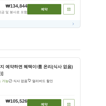
₩134,844
예약
세금 및 봉사료 포함
지 예약하면 혜택이!룸 온리(식사 없음)
)]
소 가능
식사 없음
얼리버드 할인
₩105,526
예약