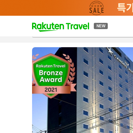
t
NEW
개요
객실 & 숙박 상품
이용 후기
하이라이트
편의 시설/
o
p
P
a
g
e
_
s
e
a
r
c
h