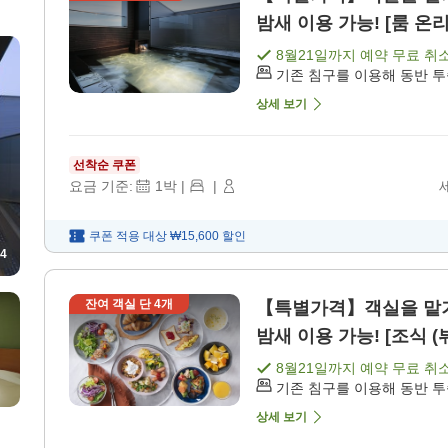
밤새 이용 가능! [룸 온리
8월21일
까지 예약 무료 취
기존 침구를 이용해 동반 
상세 보기
선착순 쿠폰
요금 기준:
1
박
|
|
쿠폰 적용 대상
₩15,600
할인
4
잔여 객실 단
4
개
【특별가격】객실을 맡
밤새 이용 가능! [조식 (
8월21일
까지 예약 무료 취
기존 침구를 이용해 동반 
상세 보기