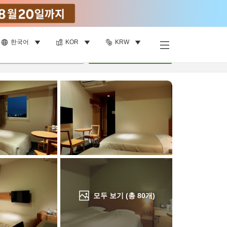
한국어
KOR
KRW
객실 보기
명
•
객실
1
개
검색
모두 보기 (총
80
개)