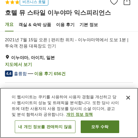
비즈니스 호텔
호텔 뮤 스타일 이누야마 익스피리언스
개요
객실 & 숙박 상품
이용 후기
기본 정보
2021년 7월 15일 오픈 | 편리한 위치 - 이누야마역에서 도보 1분 |
투숙객 전용 대욕장도 인기
이누야마, 아이치, 일본
지도에서 보기
훌륭함
이용 후기
656
건
4.4
숙소 편의 시설/서비스
이 웹사이트는 쿠키를 사용하여 사용자 경험을 개선하고 당
Wi-Fi
역에서 도보 5분
사 웹사이트의 성능 및 트래픽을 분석합니다. 또한 당사 사이
사우나
레스토랑
트에 대한 사용자의 사용 정보를 당사의 소셜 미디어, 광고
및 분석 협력사와 공유합니다.
개인 정보 정책
홈
일본
아이치
이누야마
내 개인 정보를 판매하지 않음
모두 수락
객실 보기
호텔 뮤 스타일 이누야마 익스피리언스