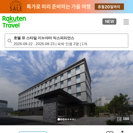
to
top
page
NEW
호텔 뮤 스타일 이누야마 익스피리언스
2026-08-22
-
2026-08-23
|
숙박 인원 2명
|
1개
160