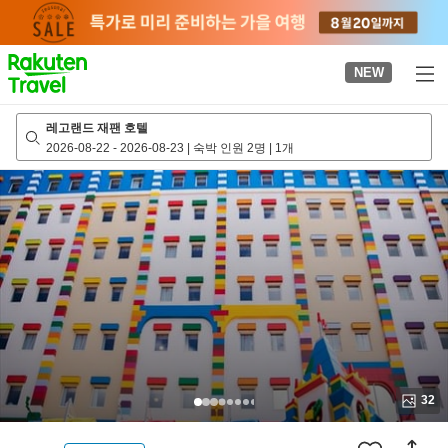
to
top
page
NEW
레고랜드 재팬 호텔
2026-08-22
-
2026-08-23
|
숙박 인원 2명
|
1개
32