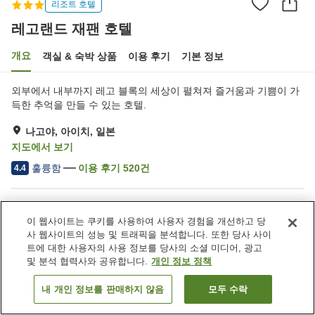
리조트 호텔
레고랜드 재팬 호텔
개요
객실 & 숙박 상품
이용 후기
기본 정보
외부에서 내부까지 레고 블록의 세상이 펼쳐져 즐거움과 기쁨이 가
득한 추억을 만들 수 있는 호텔.
나고야, 아이치, 일본
지도에서 보기
훌륭함
이용 후기
520
건
4.4
숙소 편의 시설/서비스
이 웹사이트는 쿠키를 사용하여 사용자 경험을 개선하고 당
레스토랑
자동판매기
사 웹사이트의 성능 및 트래픽을 분석합니다. 또한 당사 사이
상점
룸서비스
트에 대한 사용자의 사용 정보를 당사의 소셜 미디어, 광고
및 분석 협력사와 공유합니다.
개인 정보 정책
홈
일본
아이치
나고야
레고랜드 재팬 호텔
내 개인 정보를 판매하지 않음
모두 수락
객실 보기