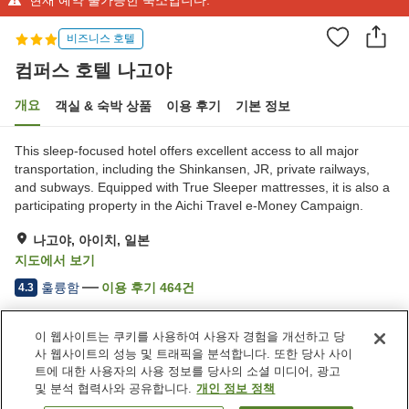
비즈니스 호텔
컴퍼스 호텔 나고야
개요
객실 & 숙박 상품
이용 후기
기본 정보
This sleep-focused hotel offers excellent access to all major
transportation, including the Shinkansen, JR, private railways,
and subways. Equipped with True Sleeper mattresses, it is also a
participating property in the Aichi Travel e-Money Campaign.
나고야, 아이치, 일본
지도에서 보기
훌륭함
이용 후기
464
건
4.3
이 웹사이트는 쿠키를 사용하여 사용자 경험을 개선하고 당
숙소 편의 시설/서비스
사 웹사이트의 성능 및 트래픽을 분석합니다. 또한 당사 사이
스파 / 미용실
세탁 (유료)
트에 대한 사용자의 사용 정보를 당사의 소셜 미디어, 광고
택배
드라이클리닝
및 분석 협력사와 공유합니다.
개인 정보 정책