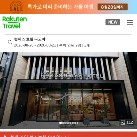
to
top
page
NEW
컴퍼스 호텔 나고야
2026-08-20
-
2026-08-21
|
숙박 인원 2명
|
1개
112
현재 예약 불가능한 숙소입니다.