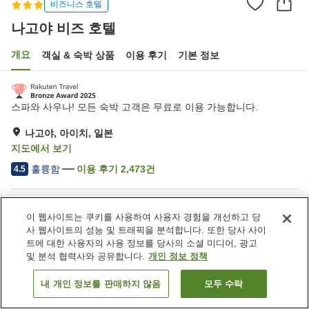
비즈니스 호텔
나고야 비즈 호텔
개요
객실 & 숙박 상품
이용 후기
기본 정보
스파와 사우나! 모든 숙박 고객은 무료로 이용 가능합니다.
나고야, 아이치, 일본
지도에서 보기
훌륭함
이용 후기
2,473
건
4.5
숙소 편의 시설/서비스
이 웹사이트는 쿠키를 사용하여 사용자 경험을 개선하고 당
주차장
제트 욕조
사 웹사이트의 성능 및 트래픽을 분석합니다. 또한 당사 사이
암반욕
사우나
트에 대한 사용자의 사용 정보를 당사의 소셜 미디어, 광고
및 분석 협력사와 공유합니다.
개인 정보 정책
홈
일본
아이치
나고야
나고야 비즈 호텔
내 개인 정보를 판매하지 않음
모두 수락
객실 보기