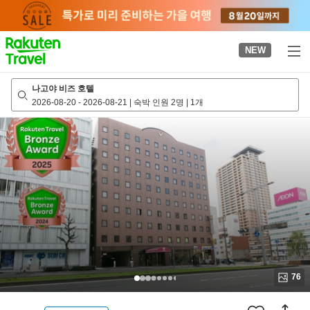
to
top
page
NEW
나고야 비즈 호텔
2026-08-20
-
2026-08-21
|
숙박 인원 2명
|
1개
76