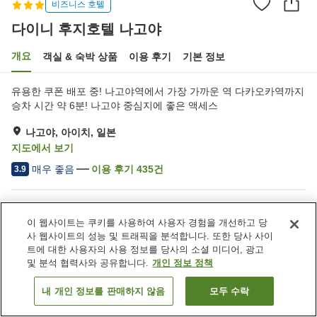
비즈니스 호텔
다이니 후지호텔 나고야
개요
객실 & 숙박 상품
이용 후기
기본 정보
유용한 쿠폰 배포 중! 나고야역에서 가장 가까운 역 다카오카역까지
승차 시간 약 6분! 나고야 중심지에 좋은 액세스
나고야, 아이치, 일본
지도에서 보기
매우 좋음
이용 후기
435
건
3.9
숙소 편의 시설/서비스
이 웹사이트는 쿠키를 사용하여 사용자 경험을 개선하고 당
주차장
스파 / 미용실
사 웹사이트의 성능 및 트래픽을 분석합니다. 또한 당사 사이
자동판매기
회의실
트에 대한 사용자의 사용 정보를 당사의 소셜 미디어, 광고
및 분석 협력사와 공유합니다.
개인 정보 정책
홈
일본
아이치
나고야
다이니 후지호텔 나고야
내 개인 정보를 판매하지 않음
모두 수락
객실 보기