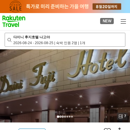
to
top
page
NEW
다이니 후지호텔 나고야
2026-08-24
-
2026-08-25
|
숙박 인원 2명
|
1개
7