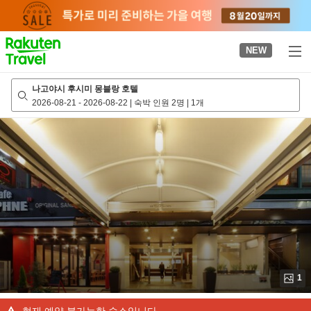
to
top
page
NEW
나고야시 후시미 몽블랑 호텔
2026-08-21
-
2026-08-22
|
숙박 인원 2명
|
1개
1
현재 예약 불가능한 숙소입니다.