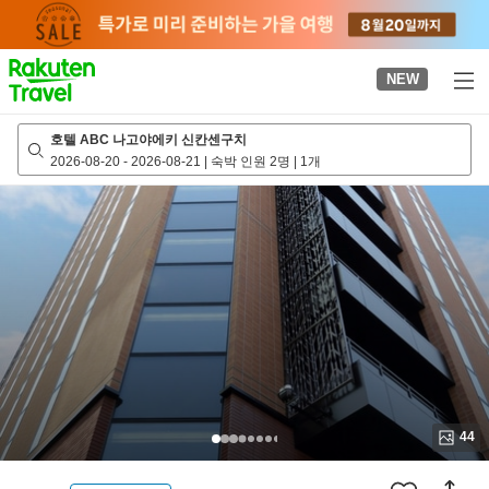
to
top
page
NEW
호텔 ABC 나고야에키 신칸센구치
2026-08-20
-
2026-08-21
|
숙박 인원 2명
|
1개
44