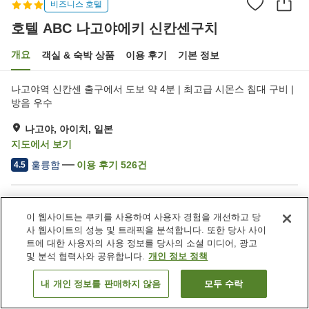
비즈니스 호텔
호텔 ABC 나고야에키 신칸센구치
개요
객실 & 숙박 상품
이용 후기
기본 정보
나고야역 신칸센 출구에서 도보 약 4분 | 최고급 시몬스 침대 구비 |
방음 우수
나고야, 아이치, 일본
지도에서 보기
훌륭함
이용 후기
526
건
4.5
숙소 편의 시설/서비스
이 웹사이트는 쿠키를 사용하여 사용자 경험을 개선하고 당
주차장
자동판매기
사 웹사이트의 성능 및 트래픽을 분석합니다. 또한 당사 사이
모닝콜 서비스
트에 대한 사용자의 사용 정보를 당사의 소셜 미디어, 광고
및 분석 협력사와 공유합니다.
개인 정보 정책
홈
일본
아이치
나고야
호텔 ABC 나고야에키 신칸센구치
내 개인 정보를 판매하지 않음
모두 수락
객실 보기