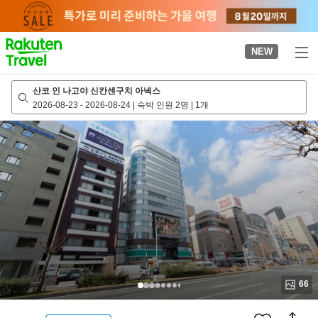
to
top
page
NEW
산코 인 나고야 신칸센구치 아넥스
2026-08-23
-
2026-08-24
|
숙박 인원 2명
|
1개
66