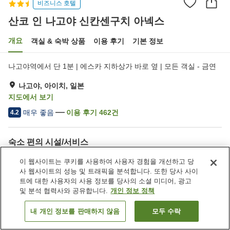
비즈니스 호텔
산코 인 나고야 신칸센구치 아넥스
개요
객실 & 숙박 상품
이용 후기
기본 정보
나고야역에서 단 1분 | 에스카 지하상가 바로 옆 | 모든 객실 - 금연
나고야, 아이치, 일본
지도에서 보기
매우 좋음
이용 후기
462
건
4.2
숙소 편의 시설/서비스
Wi-Fi
스파 / 미용실
이 웹사이트는 쿠키를 사용하여 사용자 경험을 개선하고 당
자동판매기
주차 (유료)
사 웹사이트의 성능 및 트래픽을 분석합니다. 또한 당사 사이
트에 대한 사용자의 사용 정보를 당사의 소셜 미디어, 광고
및 분석 협력사와 공유합니다.
개인 정보 정책
홈
일본
아이치
나고야
산코 인 나고야 신칸센구치 아넥스
내 개인 정보를 판매하지 않음
모두 수락
객실 보기