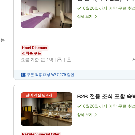
8월20일
까지 예약 무료 취
상세 보기
가능
Hotel Discount
선착순 쿠폰
요금 기준:
1
박
|
|
쿠폰 적용 대상
₩37,279
할인
잔여 객실 단
4
개
B2B 전용 조식 포함 숙박
8월20일
까지 예약 무료 취
상세 보기
Rakuten Special Offer