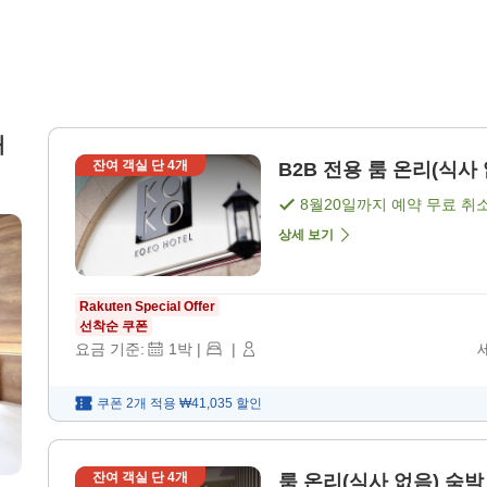
대
잔여 객실 단
4
개
B2B 전용 룸 온리(식사 
8월20일
까지 예약 무료 취
상세 보기
Rakuten Special Offer
선착순 쿠폰
요금 기준:
1
박
|
|
쿠폰 2개 적용
₩41,035
할인
잔여 객실 단
4
개
룸 온리(식사 없음) 숙박 