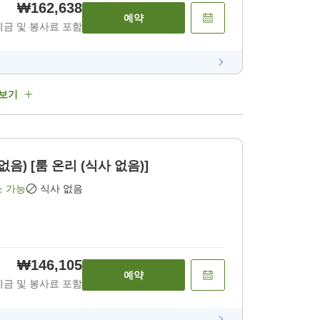
₩162,638
예약
세금 및 봉사료 포함
 보기
없음) [룸 온리 (식사 없음)]
소 가능
식사 없음
₩146,105
예약
세금 및 봉사료 포함