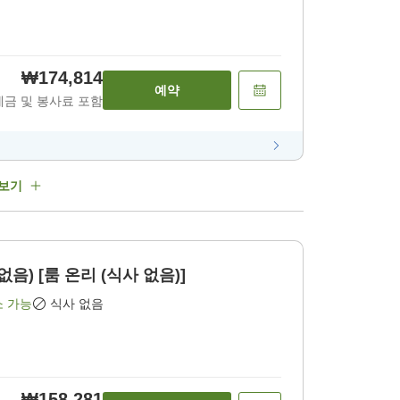
₩174,814
예약
세금 및 봉사료 포함
 보기
없음) [룸 온리 (식사 없음)]
소 가능
식사 없음
₩158,281