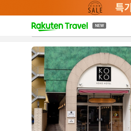
t
NEW
개요
객실 & 숙박 상품
이용 후기
하이라이트
편의 시설/
o
p
P
a
g
e
_
s
e
a
r
c
h