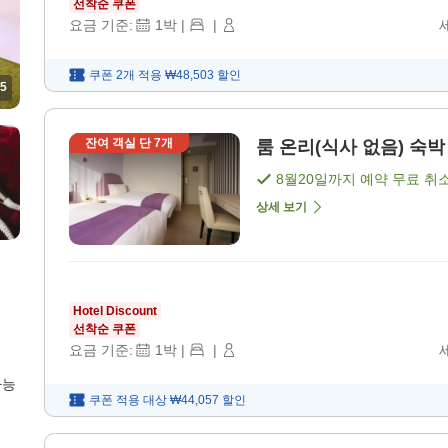
선착순 쿠폰
요금 기준:
1
박
|
|
쿠폰 2개 적용
₩48,503
할인
5
잔여 객실 단
7
개
룸 온리(식사 없음) 숙박 
8월20일
까지 예약 무료 취
상세 보기
Hotel Discount
선착순 쿠폰
요금 기준:
1
박
|
|
가능
쿠폰 적용 대상
₩44,057
할인