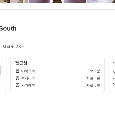
South
'시크릿 가든'
접근성
야바초역
도보
8
분
후시미역
차로
3
분
사카에역
차로
3
분