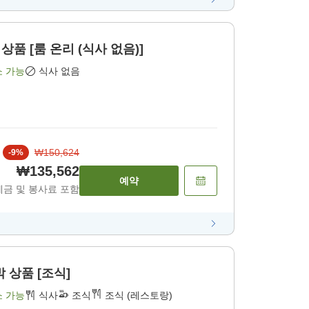
상품 [룸 온리 (식사 없음)]
소 가능
식사 없음
₩150,624
-
9
%
₩135,562
예약
세금 및 봉사료 포함
 상품 [조식]
소 가능
식사
조식
조식 (레스토랑)