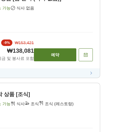
소 가능
식사 없음
₩153,421
-
9
%
₩138,081
예약
세금 및 봉사료 포함
 상품 [조식]
소 가능
식사
조식
조식 (레스토랑)