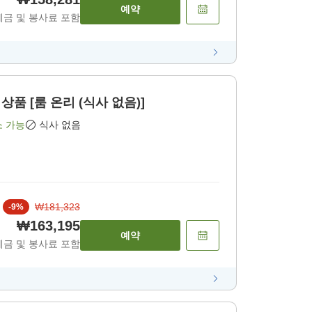
예약
세금 및 봉사료 포함
상품 [룸 온리 (식사 없음)]
소 가능
식사 없음
₩181,323
-
9
%
₩163,195
예약
세금 및 봉사료 포함