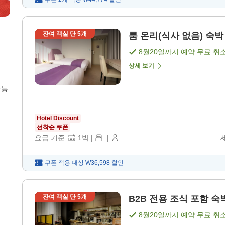
잔여 객실 단
5
개
룸 온리(식사 없음) 숙박 
8월20일
까지 예약 무료 취
상세 보기
가능
Hotel Discount
선착순 쿠폰
요금 기준:
1
박
|
|
쿠폰 적용 대상
₩36,598
할인
잔여 객실 단
5
개
B2B 전용 조식 포함 숙박
8월20일
까지 예약 무료 취