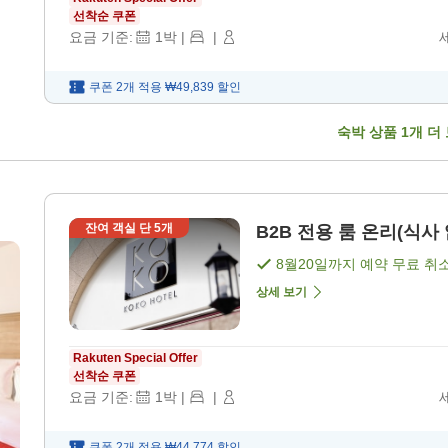
선착순 쿠폰
요금 기준:
1
박
|
|
쿠폰 2개 적용
₩49,839
할인
숙박 상품
1
개 더
잔여 객실 단
5
개
B2B 전용 룸 온리(식사 
8월20일
까지 예약 무료 취
상세 보기
Rakuten Special Offer
선착순 쿠폰
요금 기준:
1
박
|
|
쿠폰 2개 적용
₩44,774
할인