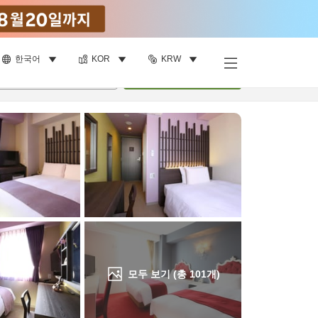
한국어
KOR
KRW
객실 보기
명
•
객실
1
개
검색
모두 보기 (총
101
개)