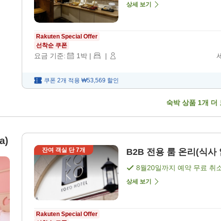
상세 보기
Rakuten Special Offer
선착순 쿠폰
요금 기준:
1
박
|
|
쿠폰 2개 적용
₩53,569
할인
숙박 상품
1
개 더
a)
잔여 객실 단
7
개
B2B 전용 룸 온리(식사 
8월20일
까지 예약 무료 취
상세 보기
Rakuten Special Offer