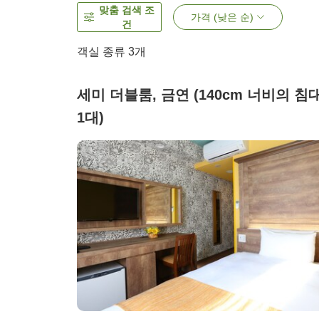
맞춤 검색 조
가격 (낮은 순)
건
객실 종류
3
개
세미 더블룸, 금연 (140cm 너비의 침
1대)