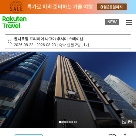
to
top
page
NEW
헨나호텔 프리미어 나고야 후시미 스테이션
2026-08-22
-
2026-08-23
|
숙박 인원 2명
|
1개
94