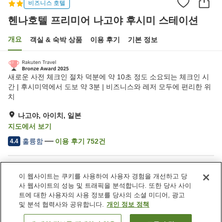
비즈니스 호텔
헨나호텔 프리미어 나고야 후시미 스테이션
개요
객실 & 숙박 상품
이용 후기
기본 정보
새로운 사전 체크인 절차 덕분에 약 10초 정도 소요되는 체크인 시
간 | 후시미역에서 도보 약 3분 | 비즈니스와 레저 모두에 편리한 위
치
나고야, 아이치, 일본
지도에서 보기
훌륭함
이용 후기
752
건
4.4
숙소 편의 시설/서비스
이 웹사이트는 쿠키를 사용하여 사용자 경험을 개선하고 당
레스토랑
자동판매기
사 웹사이트의 성능 및 트래픽을 분석합니다. 또한 당사 사이
세탁 (유료)
택배
트에 대한 사용자의 사용 정보를 당사의 소셜 미디어, 광고
및 분석 협력사와 공유합니다.
개인 정보 정책
홈
일본
아이치
나고야