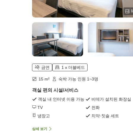
1
금연
1 x 더블베드
15 m²
숙박 가능 인원 1~3명
객실 편의 시설/서비스
객실 내 인터넷 이용 가능
비데가 설치된 화장실
TV
전화
냉장고
치약·칫솔 세트
상세 보기