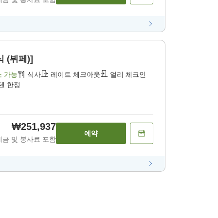
 (뷔페)]
소 가능
식사
레이트 체크아웃
얼리 체크인
텐 한정
₩251,937
예약
세금 및 봉사료 포함