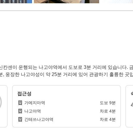
 신칸센이 운행되는 나고야역에서 도보로 3분 거리에 있습니다. 금
분, 웅장한 나고야성이 약 25분 거리에 있어 관광하기 훌륭한 곳
접근성
가메지마역
도보
9
분
나고야역
차로
4
분
긴테쓰나고야역
차로
4
분