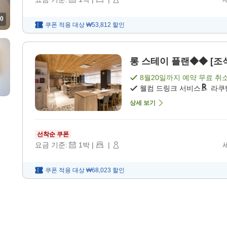
0
쿠폰 적용 대상
₩53,812
할인
롱 스테이 플랜◆◆ [조식
8월20일
까지 예약 무료 취
웰컴 드링크 서비스
라쿠
상세 보기
선착순 쿠폰
요금 기준:
1
박
|
|
쿠폰 적용 대상
₩68,023
할인