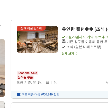
코
잔여 객실 단
1
개
유연한 플랜◆◆ [조식 (
8월20일
까지 예약 무료 취
기존 침구를 이용해 동반 
조식 (일본식 레스토랑)
상세 보기
Seasonal Sale
선착순 쿠폰
요금 기준:
1
박
|
|
0
쿠폰 적용 대상
₩60,249
할인