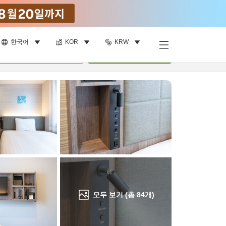
한국어
KOR
KRW
객실 보기
명
•
객실
1
개
검색
모두 보기 (총
84
개)