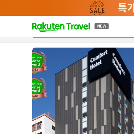
t
NEW
개요
객실 & 숙박 상품
이용 후기
하이라이트
편의 시설/
o
p
P
a
g
e
_
s
e
a
r
c
h