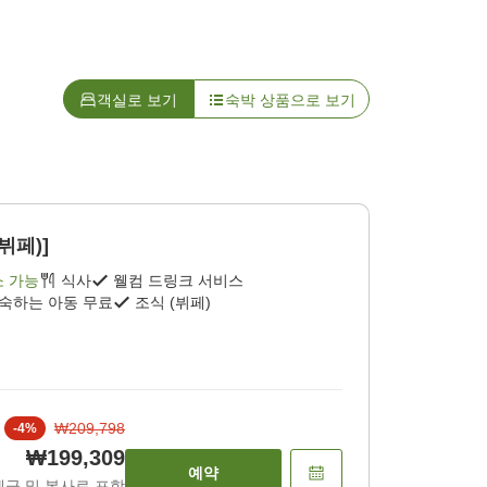
객실로 보기
숙박 상품으로 보기
뷔페)]
소 가능
식사
웰컴 드링크 서비스
투숙하는 아동 무료
조식 (뷔페)
₩209,798
-
4
%
₩199,309
예약
세금 및 봉사료 포함