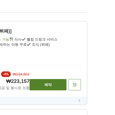
뷔페)]
소 가능
식사
웰컴 드링크 서비스
투숙하는 아동 무료
조식 (뷔페)
₩234,902
-
4
%
₩223,157
예약
세금 및 봉사료 포함