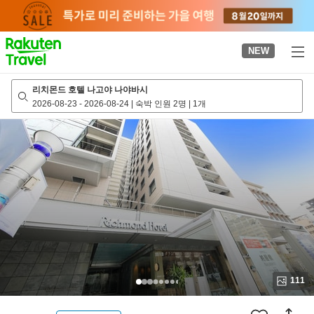
to
top
page
NEW
리치몬드 호텔 나고야 나야바시
2026-08-23
-
2026-08-24
|
숙박 인원 2명
|
1개
111