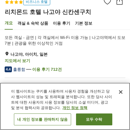
비즈니스 호텔
리치몬드 호텔 나고야 신칸센구치
개요
객실 & 숙박 상품
이용 후기
기본 정보
모든 객실 - 금연 | 각 객실에서 Wi-Fi 이용 가능 | 나고야역에서 도보
7분 | 관광을 위한 이상적인 거점
나고야, 아이치, 일본
지도에서 보기
훌륭함
이용 후기
712
건
4.4
숙소 편의 시설/서비스
이 웹사이트는 쿠키를 사용하여 사용자 경험을 개선하고 당
Wi-Fi
레스토랑
사 웹사이트의 성능 및 트래픽을 분석합니다. 또한 당사 사이
완전 금연
자동판매기
트에 대한 사용자의 사용 정보를 당사의 소셜 미디어, 광고
및 분석 협력사와 공유합니다.
개인 정보 정책
홈
일본
아이치
나고야
리치몬드 호텔 나고야 신칸센구치
내 개인 정보를 판매하지 않음
모두 수락
객실 보기