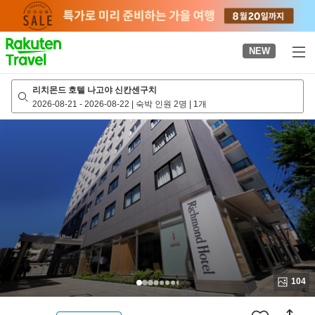
to
top
page
NEW
리치몬드 호텔 나고야 신칸센구치
2026-08-21
-
2026-08-22
|
숙박 인원 2명
|
1개
104