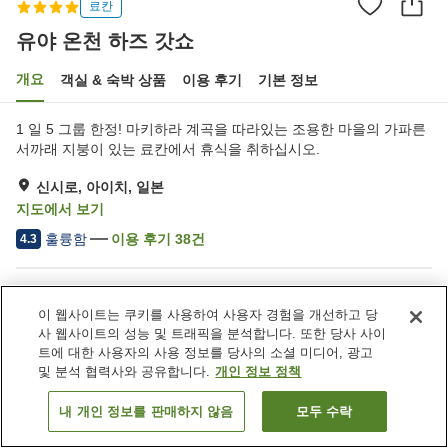
료칸
유야 온천 하즈 갓쇼
개요
객실 & 숙박 상품
이용 후기
기본 정보
1 일 5 그룹 한정! 마키하라 계곡을 따라있는 조용한 마을의 가파른
서까래 지붕이 있는 료칸에서 휴식을 취하십시오.
신시로, 아이치, 일본
지도에서 보기
훌륭함
이용 후기
38
건
4.3
숙소 편의 시설/서비스
이 웹사이트는 쿠키를 사용하여 사용자 경험을 개선하고 당
송영 서비스
일본식 레스토랑
사 웹사이트의 성능 및 트래픽을 분석합니다. 또한 당사 사이
노천탕
대욕장
트에 대한 사용자의 사용 정보를 당사의 소셜 미디어, 광고
및 분석 협력사와 공유합니다.
개인 정보 정책
홈
일본
아이치
신시로
유야 온천 하즈 갓쇼
내 개인 정보를 판매하지 않음
모두 수락
객실 보기