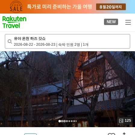
to
top
page
NEW
유야 온천 하즈 갓쇼
2026-08-22
-
2026-08-23
|
숙박 인원 2명
|
1개
125