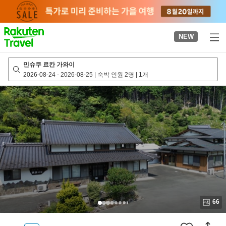
to
top
page
NEW
민슈쿠 료칸 가와이
2026-08-24
-
2026-08-25
|
숙박 인원 2명
|
1개
66