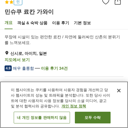
인
민슈쿠 료칸 가와이
개요
객실 & 숙박 상품
이용 후기
기본 정보
무장애 시설이 있는 편안한 료칸 / 자연에 둘러싸인 산촌의 분위기
를 느껴보세요.
신시로, 아이치, 일본
지도에서 보기
매우 훌륭함
이용 후기
34
건
4.9
숙소 편의 시설/서비스
이 웹사이트는 쿠키를 사용하여 사용자 경험을 개선하고 당
주차장
연회장
사 웹사이트의 성능 및 트래픽을 분석합니다. 또한 당사 사이
바비큐 시설
노천탕 (온천)
트에 대한 사용자의 사용 정보를 당사의 소셜 미디어, 광고
및 분석 협력사와 공유합니다.
개인 정보 정책
홈
일본
아이치
신시로
민슈쿠 료칸 가와이
내 개인 정보를 판매하지 않음
모두 수락
객실 보기