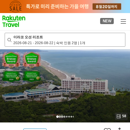
to
top
page
NEW
이라코 오션 리조트
2026-08-21
-
2026-08-22
|
숙박 인원 2명
|
1개
58