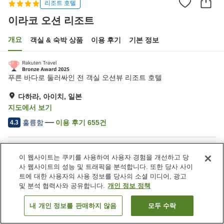
리조트 호텔
이라코 오션 리조트
개요
객실 & 숙박 상품
이용 후기
기본 정보
푸른 바다로 둘러싸인 전 객실 오션뷰 리조트 호텔
다하라, 아이치, 일본
지도에서 보기
훌륭함
이용 후기
655
건
4.3
숙소 편의 시설/서비스
이 웹사이트는 쿠키를 사용하여 사용자 경험을 개선하고 당
Wi-Fi
사우나
사 웹사이트의 성능 및 트래픽을 분석합니다. 또한 당사 사이
스파 / 미용실
레스토랑
트에 대한 사용자의 사용 정보를 당사의 소셜 미디어, 광고
및 분석 협력사와 공유합니다.
개인 정보 정책
홈
일본
아이치
다하라
이라코 오션 리조트
내 개인 정보를 판매하지 않음
모두 수락
객실 보기