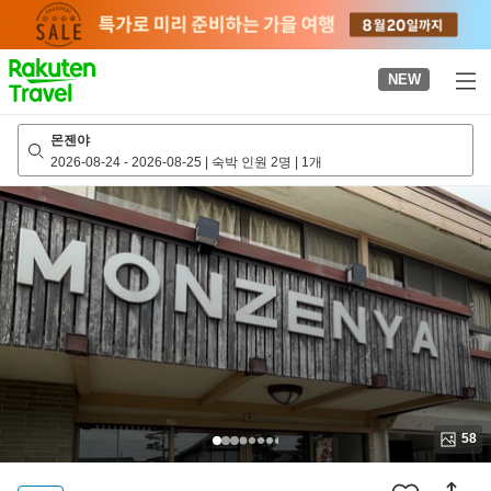
to
top
page
NEW
몬젠야
2026-08-24
-
2026-08-25
|
숙박 인원 2명
|
1개
58