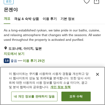
료칸
몬젠야
개요
객실 & 숙박 상품
이용 후기
기본 정보
As a long-established ryokan, we take pride in our baths, cuisine,
and relaxing atmosphere that changes with the seasons. All water
used throughout the property is activated and purified.
도코나메, 아이치, 일본
지도에서 보기
좋음
이용 후기
29
건
3.8
이 웹사이트는 쿠키를 사용하여 사용자 경험을 개선하고 당
숙소 편의 시설/서비스
사 웹사이트의 성능 및 트래픽을 분석합니다. 또한 당사 사이
주차장
대욕장
트에 대한 사용자의 사용 정보를 당사의 소셜 미디어, 광고
및 분석 협력사와 공유합니다.
개인 정보 정책
홈
일본
아이치
도코나메
몬젠야
내 개인 정보를 판매하지 않음
모두 수락
객실 보기