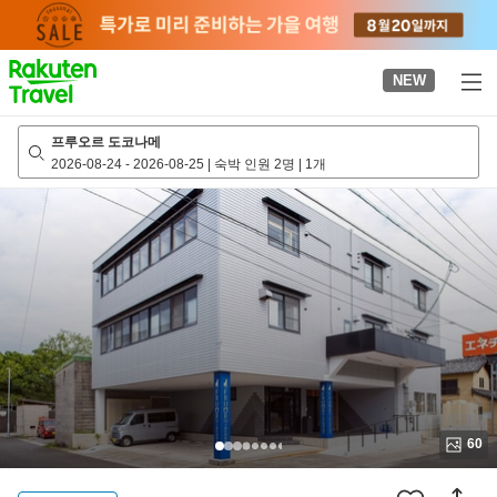
to
top
page
NEW
프루오르 도코나메
2026-08-24
-
2026-08-25
|
숙박 인원 2명
|
1개
60