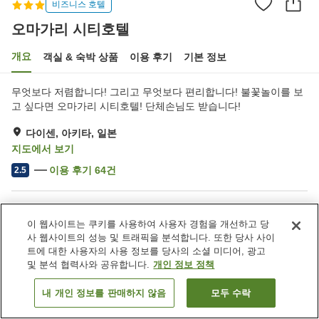
비즈니스 호텔
오마가리 시티호텔
개요
객실 & 숙박 상품
이용 후기
기본 정보
무엇보다 저렴합니다! 그리고 무엇보다 편리합니다! 불꽃놀이를 보
고 싶다면 오마가리 시티호텔! 단체손님도 받습니다!
다이센, 아키타, 일본
지도에서 보기
이용 후기
64
건
2.5
숙소 편의 시설/서비스
이 웹사이트는 쿠키를 사용하여 사용자 경험을 개선하고 당
주차장
레스토랑
사 웹사이트의 성능 및 트래픽을 분석합니다. 또한 당사 사이
자동판매기
트에 대한 사용자의 사용 정보를 당사의 소셜 미디어, 광고
및 분석 협력사와 공유합니다.
개인 정보 정책
홈
일본
아키타
다이센
오마가리 시티호텔
내 개인 정보를 판매하지 않음
모두 수락
객실 보기