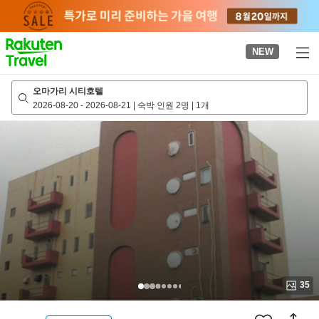
to
top
page
NEW
오마가리 시티호텔
2026-08-20
-
2026-08-21
|
숙박 인원 2명
|
1개
35