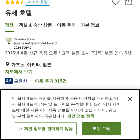
리조트 호텔
유제 호텔
개요
객실 & 숙박 상품
이용 후기
기본 정보
2015년 4월 신규 욕장 오픈 / 고객 설문 조사 "입욕" 부문 연속 5성!
가즈노, 아키타, 일본
지도에서 보기
훌륭함
이용 후기
915
건
4.6
이 웹사이트는 쿠키를 사용하여 사용자 경험을 개선하고 당
숙소 편의 시설/서비스
사 웹사이트의 성능 및 트래픽을 분석합니다. 또한 당사 사이
주차장
라운지
트에 대한 사용자의 사용 정보를 당사의 소셜 미디어, 광고
자동판매기
상점
및 분석 협력사와 공유합니다.
개인 정보 정책
내 개인 정보를 판매하지 않음
모두 수락
객실 보기
홈
일본
아키타
가즈노
유제 호텔