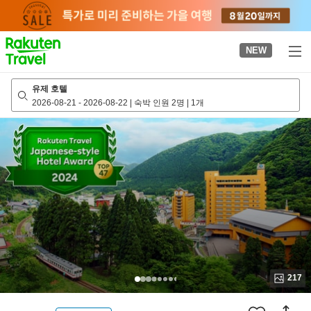
to
top
page
NEW
유제 호텔
2026-08-21
-
2026-08-22
|
숙박 인원 2명
|
1개
217