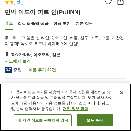
인
민박 야도야 피트 인(PittINN)
개요
객실 & 숙박 상품
이용 후기
기본 정보
투숙해보고 싶은 신 타입 숙소! 1인, 커플, 친구, 가족, 그룹, 애완견
과 함께! 독채로 코로나 바이러스에 안심!
고쇼가와라, 아오모리, 일본
지도에서 보기
좋음
이용 후기
42
건
3.7
숙소 편의 시설/서비스
이 웹사이트는 쿠키를 사용하여 사용자 경험을 개선하고 당
주차장
건물 내에서 반려동물 동반
사 웹사이트의 성능 및 트래픽을 분석합니다. 또한 당사 사이
가능
트에 대한 사용자의 사용 정보를 당사의 소셜 미디어, 광고
회의실
다목적실
및 분석 협력사와 공유합니다.
개인 정보 정책
내 개인 정보를 판매하지 않음
모두 수락
객실 보기
홈
일본
아오모리
고쇼가와라
민박 야도야 피트 인(PittINN)