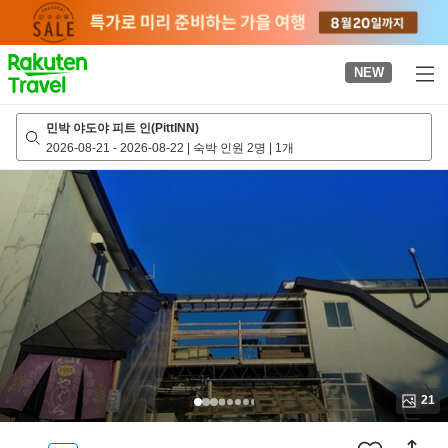
to
top
page
NEW
민박 야도야 피트 인(PittINN)
2026-08-21
-
2026-08-22
|
숙박 인원 2명
|
1개
21