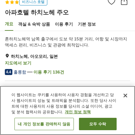
비즈니스 호텔
아파호텔 하치노헤 주오
개요
객실 & 숙박 상품
이용 후기
기본 정보
혼하치노헤역 남쪽 출구에서 도보 약 15분 거리, 어항 및 시장까지
액세스 편리, 비즈니스 및 관광에 최적입니다.
하치노헤, 아오모리, 일본
지도에서 보기
훌륭함
이용 후기
136
건
4.4
숙소 편의 시설/서비스
이 웹사이트는 쿠키를 사용하여 사용자 경험을 개선하고 당
Wi-Fi
레스토랑
사 웹사이트의 성능 및 트래픽을 분석합니다. 또한 당사 사이
자동판매기
주차 (유료)
트에 대한 사용자의 사용 정보를 당사의 소셜 미디어, 광고
및 분석 협력사와 공유합니다.
개인 정보 정책
홈
일본
아오모리
하치노헤
아파호텔 하치노헤 주오
내 개인 정보를 판매하지 않음
모두 수락
객실 보기