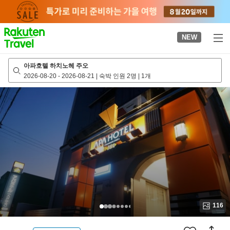
to
top
page
NEW
아파호텔 하치노헤 주오
2026-08-20
-
2026-08-21
|
숙박 인원 2명
|
1개
116