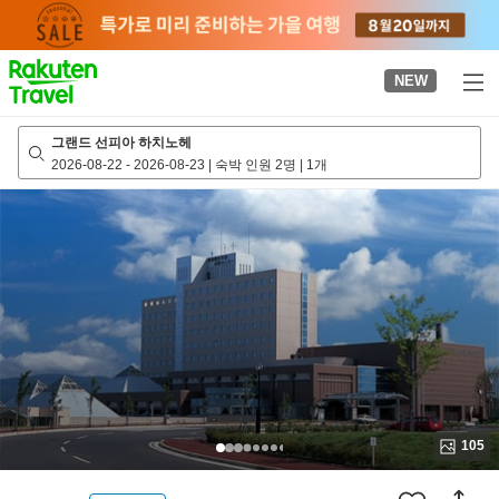
to
top
page
NEW
그랜드 선피아 하치노헤
2026-08-22
-
2026-08-23
|
숙박 인원 2명
|
1개
105