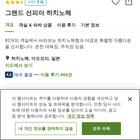
시티 호텔
그랜드 선피아 하치노헤
개요
객실 & 숙박 상품
이용 후기
기본 정보
82개의 객실에서 바라보는 하치노헤항과 야경은 특별한 아름다운
을 선사합니다. 온천 대욕장, 주차장 있음.
하치노헤, 아오모리, 일본
지도에서 보기
매우 좋음
이용 후기
404
건
4.2
숙소 편의 시설/서비스
이 웹사이트는 쿠키를 사용하여 사용자 경험을 개선하고 당
주차장
사우나
사 웹사이트의 성능 및 트래픽을 분석합니다. 또한 당사 사이
레스토랑
카페
트에 대한 사용자의 사용 정보를 당사의 소셜 미디어, 광고
및 분석 협력사와 공유합니다.
개인 정보 정책
홈
일본
아오모리
하치노헤
그랜드 선피아 하치노헤
내 개인 정보를 판매하지 않음
모두 수락
객실 보기