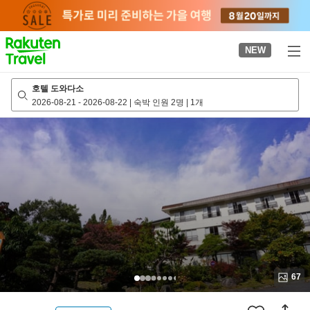
to
top
page
NEW
호텔 도와다소
2026-08-21
-
2026-08-22
|
숙박 인원 2명
|
1개
67