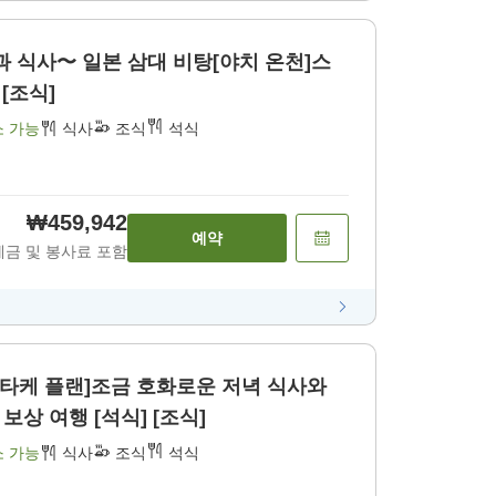
과 식사〜 일본 삼대 비탕[야치 온천]스
[조식]
소 가능
식사
조식
석식
₩459,942
예약
세금 및 봉사료 포함
타케 플랜]조금 호화로운 저녁 식사와
상 여행 [석식] [조식]
소 가능
식사
조식
석식