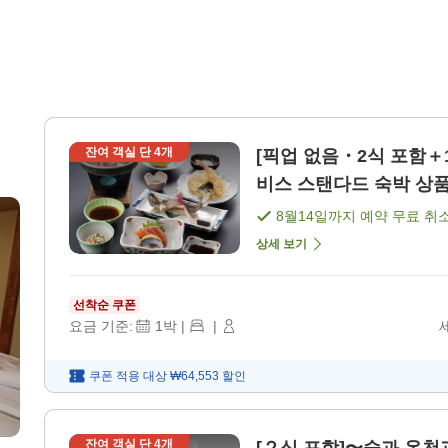
잔여 객실 단
4
개
[픽업 없음・2식 포함＋
비스 스탠다드 숙박 상품 
8월14일
까지 예약 무료 취
상세 보기
선착순 쿠폰
요금 기준:
1
박
|
|
쿠폰 적용 대상
₩64,553
할인
잔여 객실 단
4
개