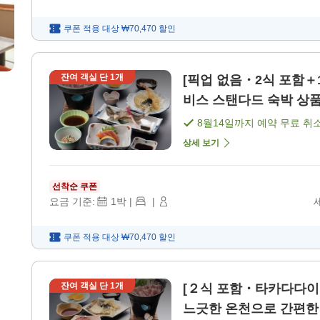
쿠폰 적용 대상
₩70,470
할인
잔여 객실 단
1
개
[픽업 없음・2식 포함＋
비스 스탠다드 숙박 상품 
8월14일
까지 예약 무료 취
상세 보기
선착순 쿠폰
요금 기준:
1
박
|
|
쿠폰 적용 대상
₩70,470
할인
잔여 객실 단
1
개
[２식 포함・타카다다이
느긋한 온천으로 간편한 보