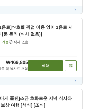
1음료]〜호텔 픽업 이용 없이 1음료 서
[룸 온리 (식사 없음)]
소 가능
식사 없음
₩469,805
예약
세금 및 봉사료 포함
타케 플랜]조금 호화로운 저녁 식사와
상 여행 [석식] [조식]