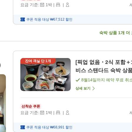
요금 기준:
1
박
|
|
쿠폰 적용 대상
₩67,512
할인
숙박 상품
1
개 더
잔여 객실 단
1
개
[픽업 없음・2식 포함＋
)
비스 스탠다드 숙박 상품 
8월14일
까지 예약 무료 취
상세 보기
선착순 쿠폰
요금 기준:
1
박
|
|
쿠폰 적용 대상
₩68,991
할인