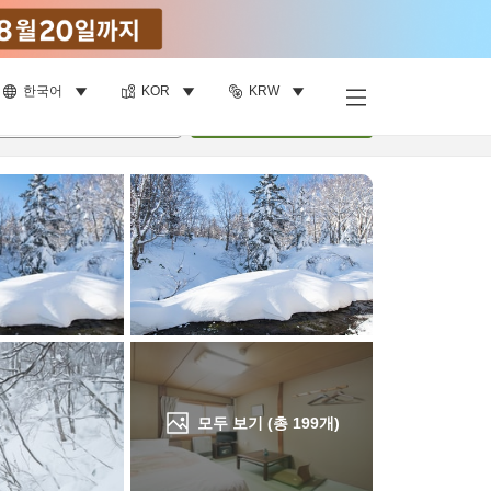
한국어
KOR
KRW
객실 보기
명
•
객실
1
개
검색
모두 보기 (총
199
개)