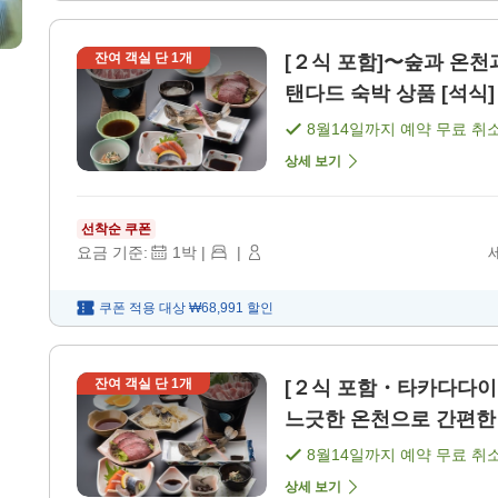
잔여 객실 단
1
개
[２식 포함]〜숲과 온천
탠다드 숙박 상품 [석식] 
8월14일
까지 예약 무료 취
상세 보기
선착순 쿠폰
요금 기준:
1
박
|
|
쿠폰 적용 대상
₩68,991
할인
잔여 객실 단
1
개
[２식 포함・타카다다이
느긋한 온천으로 간편한 보
8월14일
까지 예약 무료 취
상세 보기