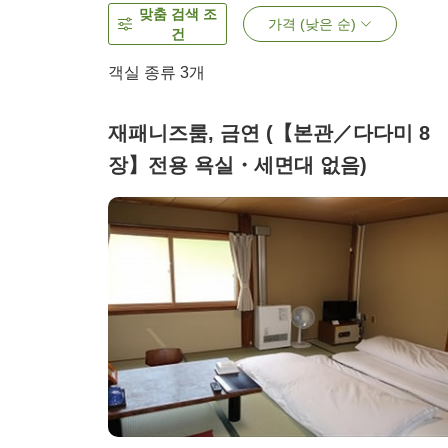
맞춤 검색 조
가격 (낮은 순)
건
객실 종류
3
개
재패니즈룸, 금연 (【본관／다다미 8
장】전용 욕실・세면대 없음)