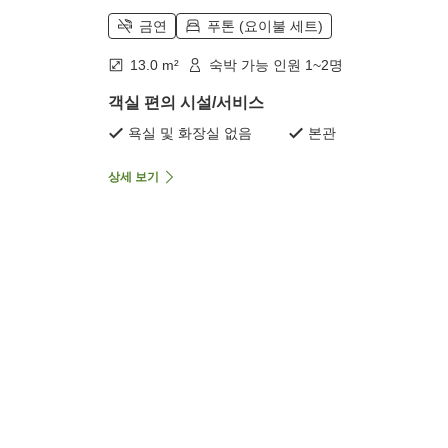
금연
푸톤 (요이불 세트)
13.0 m²
숙박 가능 인원 1~2명
객실 편의 시설/서비스
욕실 및 화장실 없음
본관
상세 보기