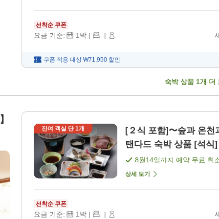
선착순 쿠폰
요금 기준:
1
박
|
|
쿠폰 적용 대상
₩71,950
할인
숙박 상품
1
개 더
장】
잔여 객실 단
1
개
[２식 포함]〜숲과 온천
탠다드 숙박 상품 [석식] 
8월14일
까지 예약 무료 취
상세 보기
선착순 쿠폰
요금 기준:
1
박
|
|