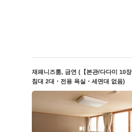
재패니즈룸, 금연 (【본관/다다미 10
침대 2대・전용 욕실・세면대 없음)