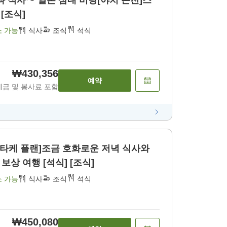
과 식사〜 일본 삼대 비탕[야치 온천]스
[조식]
소 가능
식사
조식
석식
₩430,356
예약
세금 및 봉사료 포함
타케 플랜]조금 호화로운 저녁 식사와
상 여행 [석식] [조식]
소 가능
식사
조식
석식
₩450,080