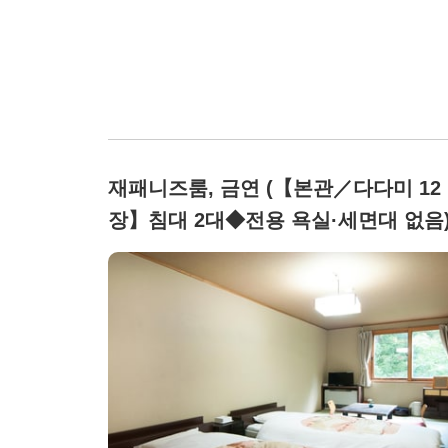
재패니즈룸, 금연 (【본관／다다미 12
장】침대 2대◆전용 욕실·세면대 없음