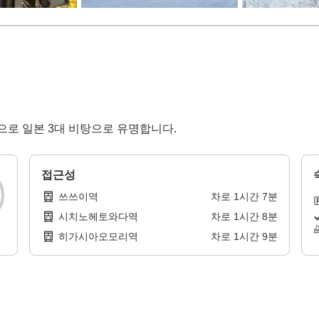
으로 일본 3대 비탕으로 유명합니다.
접근성
쓰쓰이역
차로
1
시간
7
분
시치노헤토와다역
차로
1
시간
8
분
히가시아오모리역
차로
1
시간
9
분