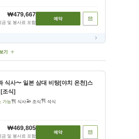
₩479,667
예약
세금 및 봉사료 포함
 보기
과 식사〜 일본 삼대 비탕[야치 온천]스
[조식]
소 가능
식사
조식
석식
₩469,805
예약
세금 및 봉사료 포함