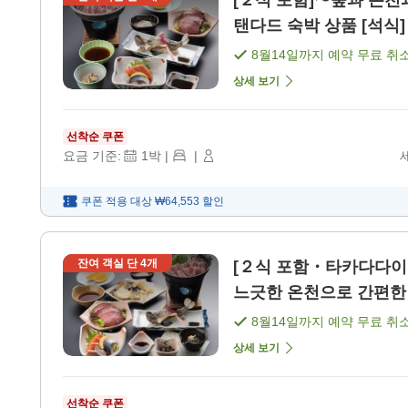
[２식 포함]〜숲과 온천
탠다드 숙박 상품 [석식] 
8월14일
까지 예약 무료 취
상세 보기
선착순 쿠폰
요금 기준:
1
박
|
|
쿠폰 적용 대상
₩64,553
할인
잔여 객실 단
4
개
[２식 포함・타카다다이
느긋한 온천으로 간편한 보
8월14일
까지 예약 무료 취
상세 보기
선착순 쿠폰