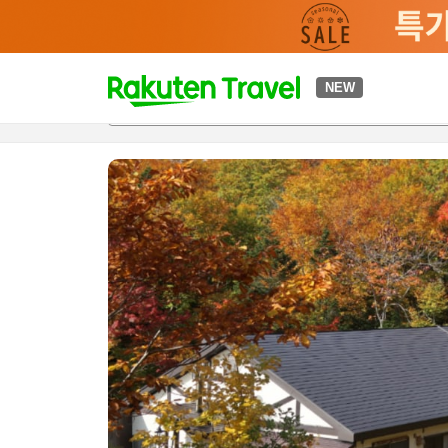
t
NEW
개요
객실 & 숙박 상품
이용 후기
하이라이트
편의 시설/
o
p
P
a
g
e
_
s
e
a
r
c
h