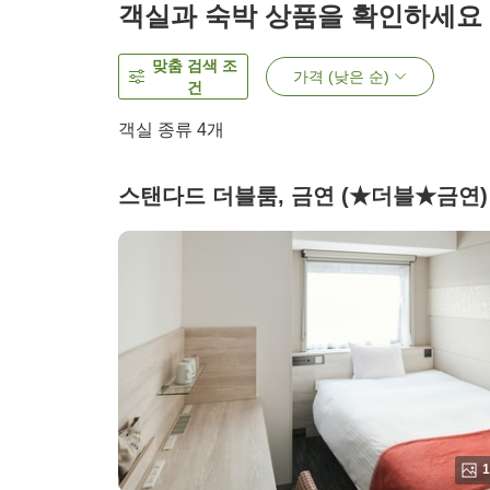
객실과 숙박 상품을 확인하세요
맞춤 검색 조
가격 (낮은 순)
건
객실 종류
4
개
스탠다드 더블룸, 금연 (★더블★금연)
1