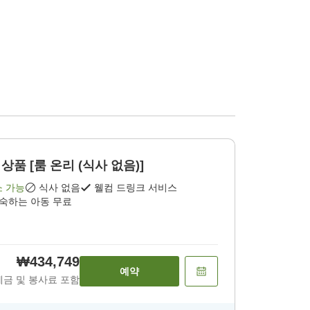
상품 [룸 온리 (식사 없음)]
소 가능
식사 없음
웰컴 드링크 서비스
투숙하는 아동 무료
₩434,749
예약
세금 및 봉사료 포함