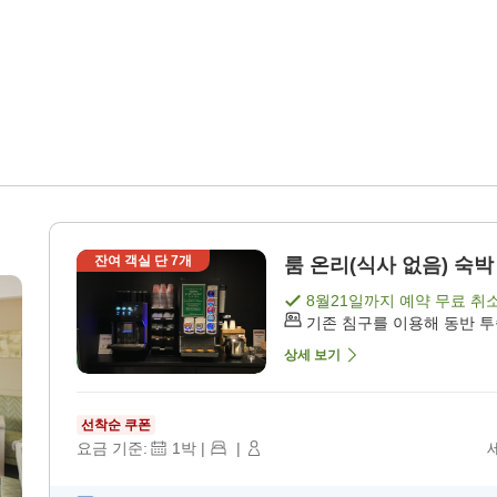
잔여 객실 단
7
개
룸 온리(식사 없음) 숙박 
8월21일
까지 예약 무료 취
기존 침구를 이용해 동반 
상세 보기
선착순 쿠폰
요금 기준:
1
박
|
|