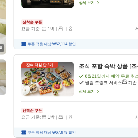
상세 보기
선착순 쿠폰
요금 기준:
1
박
|
|
쿠폰 적용 대상
₩62,114
할인
8
잔여 객실 단
3
개
조식 포함 숙박 상품 [조
8월21일
까지 예약 무료 취
웰컴 드링크 서비스
기존
상세 보기
선착순 쿠폰
요금 기준:
1
박
|
|
쿠폰 적용 대상
₩67,879
할인