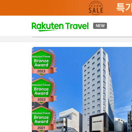
t
NEW
개요
객실 & 숙박 상품
이용 후기
하이라이트
편의 시설/
o
p
P
a
g
e
_
s
e
a
r
c
h