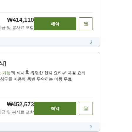
₩414,110
예약
세금 및 봉사료 포함
식]
소 가능
식사
유명한 현지 요리
제철 요리
 침구를 이용해 동반 투숙하는 아동 무료
₩452,573
예약
세금 및 봉사료 포함