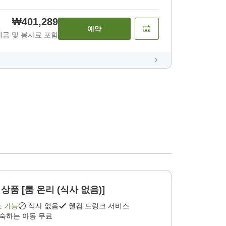
₩401,289
예약
세금 및 봉사료 포함
상품 [룸 온리 (식사 없음)]
소 가능
식사 없음
웰컴 드링크 서비스
투숙하는 아동 무료