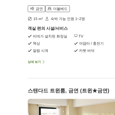
금연
더블베드
15 m²
숙박 가능 인원 1~2명
객실 편의 시설/서비스
비데가 설치된 화장실
TV
책상
어댑터 / 충전기
알람 시계
카펫 바닥
상세 보기
스탠다드 트윈룸, 금연 (트윈★금연)