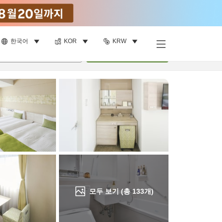
한국어
KOR
KRW
객실 보기
명
•
객실
1
개
검색
모두 보기 (총
133
개)