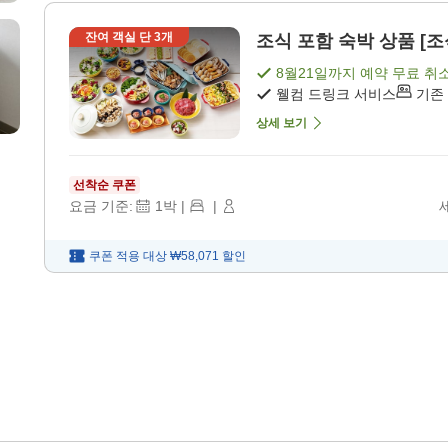
잔여 객실 단
3
개
조식 포함 숙박 상품 [조
8월21일
까지 예약 무료 취
웰컴 드링크 서비스
기존
상세 보기
선착순 쿠폰
요금 기준:
1
박
|
|
쿠폰 적용 대상
₩58,071
할인