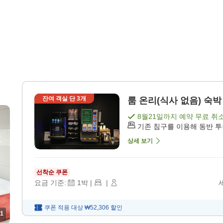
잔여 객실 단
3
개
룸 온리(식사 없음) 숙박 
8월21일
까지 예약 무료 취
기존 침구를 이용해 동반 
상세 보기
선착순 쿠폰
요금 기준:
1
박
|
|
쿠폰 적용 대상
₩52,306
할인
1