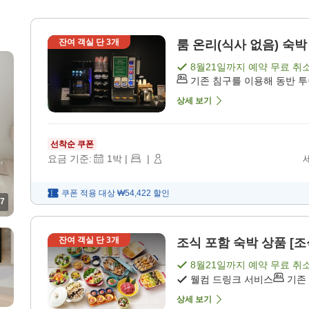
잔여 객실 단
3
개
룸 온리(식사 없음) 숙박 
8월21일
까지 예약 무료 취
기존 침구를 이용해 동반 
상세 보기
선착순 쿠폰
요금 기준:
1
박
|
|
쿠폰 적용 대상
₩54,422
할인
7
잔여 객실 단
3
개
조식 포함 숙박 상품 [조
8월21일
까지 예약 무료 취
웰컴 드링크 서비스
기존
상세 보기