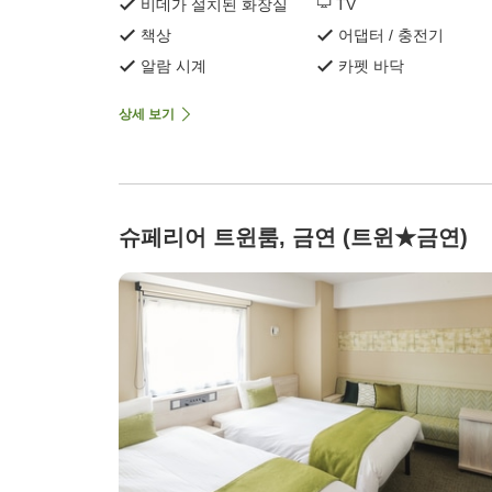
비데가 설치된 화장실
TV
책상
어댑터 / 충전기
알람 시계
카펫 바닥
상세 보기
슈페리어 트윈룸, 금연 (트윈★금연)