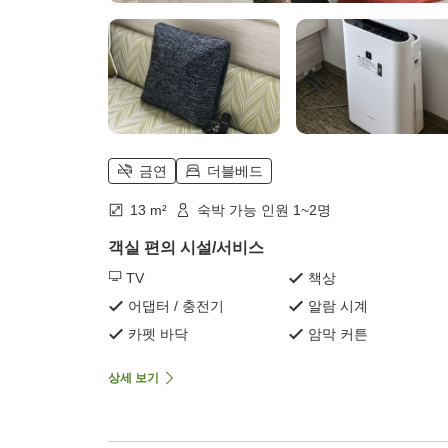
금연
더블베드
13 m²
숙박 가능 인원 1~2명
객실 편의 시설/서비스
TV
책상
어댑터 / 충전기
알람 시계
카펫 바닥
암막 커튼
상세 보기