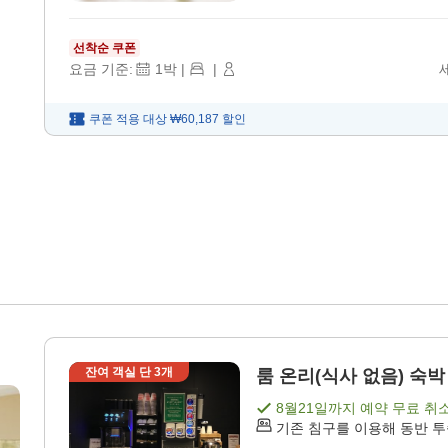
선착순 쿠폰
요금 기준:
1
박
|
|
쿠폰 적용 대상
₩60,187
할인
잔여 객실 단
3
개
룸 온리(식사 없음) 숙박 
8월21일
까지 예약 무료 취
기존 침구를 이용해 동반 