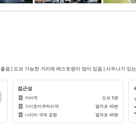
좋음 | 도보 가능한 거리에 레스토랑이 많이 있음 | 사우나가 있
접근성
지바역
도보
5
분
가이힌마쿠하리역
열차로
40
분
나리타 국제 공항
열차로
40
분