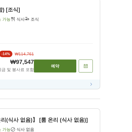
) [조식]
소 가능
식사
조식
₩114,761
-
14
%
₩97,547
예약
세금 및 봉사료 포함
(식사 없음)】 [룸 온리 (식사 없음)]
소 가능
식사 없음