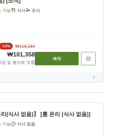
) [조식]
소 가능
식사
조식
₩119,244
-
14
%
₩101,358
예약
세금 및 봉사료 포함
(식사 없음)】 [룸 온리 (식사 없음)]
소 가능
식사 없음