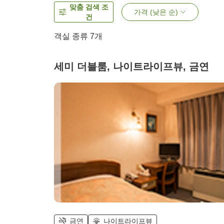
맞춤 검색 조
가격 (낮은 순)
건
객실 종류
7
개
세미 더블룸, 나이트라이프뷰, 금연
금연
나이트라이프뷰