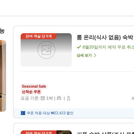
능
잔여 객실 단
5
개
룸 온리(식사 없음) 숙박 
8월20일
까지 예약 무료 취
상세 보기
Seasonal Sale
선착순 쿠폰
요금 기준:
1
박
|
|
쿠폰 적용 대상
₩22,423
할인
잔여 객실 단
5
개