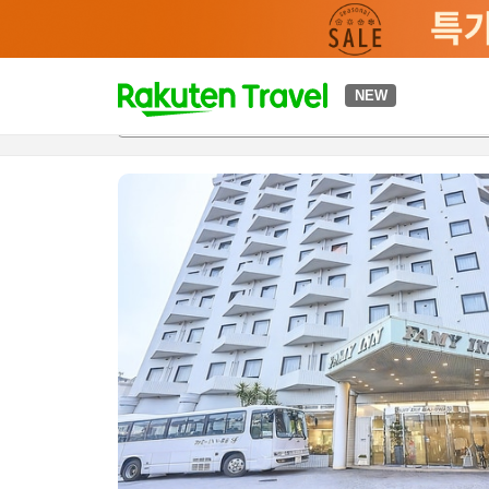
t
NEW
개요
객실 & 숙박 상품
이용 후기
하이라이트
편의 시설/
o
p
P
a
g
e
_
s
e
a
r
c
h