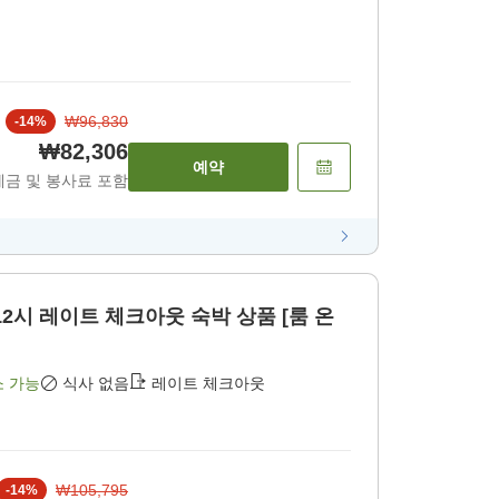
₩96,830
-
14
%
₩82,306
예약
세금 및 봉사료 포함
2시 레이트 체크아웃 숙박 상품 [룸 온
소 가능
식사 없음
레이트 체크아웃
₩105,795
-
14
%