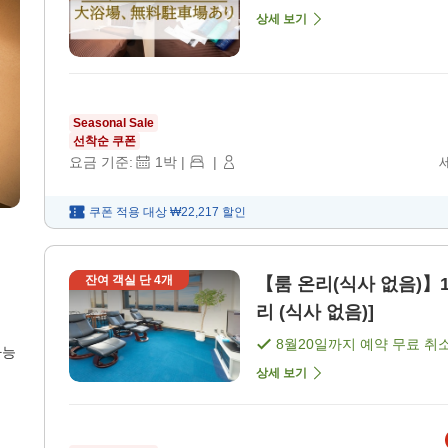
상세 보기
Seasonal Sale
선착순 쿠폰
요금 기준:
1
박
|
|
쿠폰 적용 대상
₩22,217
할인
잔여 객실 단
4
개
【룸 온리(식사 없음)】1
리 (식사 없음)]
8월20일
까지 예약 무료 취
가능
상세 보기