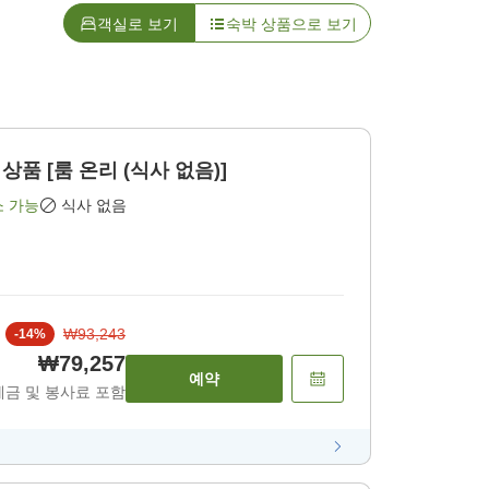
객실로 보기
숙박 상품으로 보기
상품 [룸 온리 (식사 없음)]
소 가능
식사 없음
₩93,243
-
14
%
₩79,257
예약
세금 및 봉사료 포함