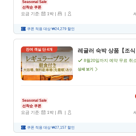
Seasonal Sale
선착순 쿠폰
요금 기준:
1
박
|
|
쿠폰 적용 대상
₩24,279
할인
잔여 객실 단
4
개
레귤러 숙박 상품【조식 
8월20일
까지 예약 무료 취
상세 보기
Seasonal Sale
선착순 쿠폰
요금 기준:
1
박
|
|
쿠폰 적용 대상
₩27,157
할인