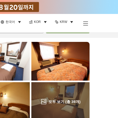
한국어
KOR
KRW
객실 보기
명
•
객실
1
개
검색
모두 보기 (총
39
개)