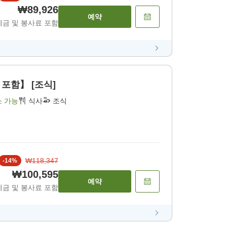
₩89,926
예약
세금 및 봉사료 포함
포함】 [조식]
소 가능
식사
조식
₩118,347
-
14
%
₩100,595
예약
세금 및 봉사료 포함