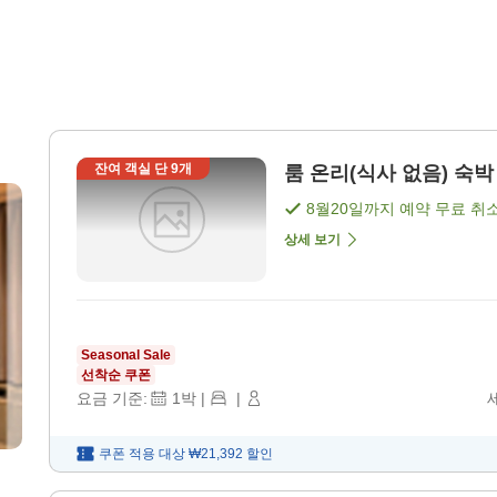
잔여 객실 단
9
개
룸 온리(식사 없음) 숙박 
8월20일
까지 예약 무료 취
상세 보기
Seasonal Sale
선착순 쿠폰
요금 기준:
1
박
|
|
쿠폰 적용 대상
₩21,392
할인