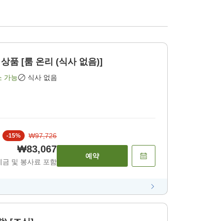
상품 [룸 온리 (식사 없음)]
소 가능
식사 없음
₩97,726
-
15
%
₩83,067
예약
세금 및 봉사료 포함