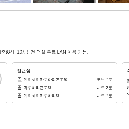
8시~10시). 전 객실 무료 LAN 이용 가능.
접근성
게이세이마쿠하리혼고역
도보
7
분
마쿠하리혼고역
차로
2
분
게이세이마쿠하리역
차로
7
분