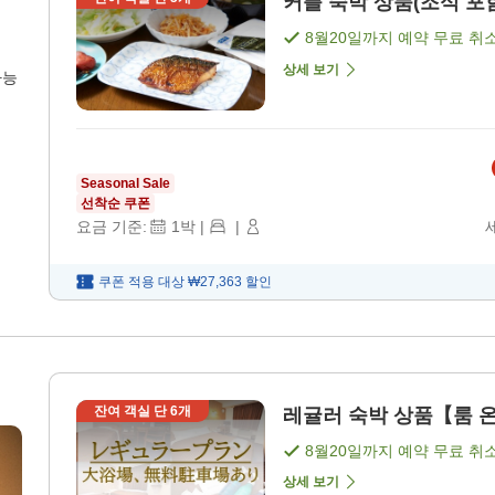
커플 숙박 상품(조식 포함
8월20일
까지 예약 무료 취
상세 보기
가능
Seasonal Sale
선착순 쿠폰
요금 기준:
1
박
|
|
쿠폰 적용 대상
₩27,363
할인
잔여 객실 단
6
개
레귤러 숙박 상품【룸 온리
8월20일
까지 예약 무료 취
상세 보기