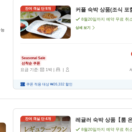
잔여 객실 단
9
개
커플 숙박 상품(조식 포함
8월20일
까지 예약 무료 취
상세 보기
가능
Seasonal Sale
선착순 쿠폰
요금 기준:
1
박
|
|
쿠폰 적용 대상
₩26,332
할인
잔여 객실 단
4
개
레귤러 숙박 상품【룸 온리
8월20일
까지 예약 무료 취