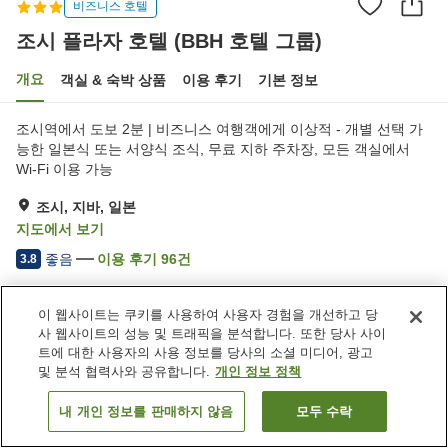
비즈니스 호텔
조시 플라자 호텔 (BBH 호텔 그룹)
개요
객실 & 숙박 상품
이용 후기
기본 정보
조시역에서 도보 2분 | 비즈니스 여행객에게 이상적 - 개별 선택 가
능한 일본식 또는 서양식 조식, 무료 지하 주차장, 모든 객실에서
Wi-Fi 이용 가능
조시, 지바, 일본
지도에서 보기
좋음
이용 후기
96
건
3.8
이 웹사이트는 쿠키를 사용하여 사용자 경험을 개선하고 당
숙소 편의 시설/서비스
사 웹사이트의 성능 및 트래픽을 분석합니다. 또한 당사 사이
주차장
레스토랑
트에 대한 사용자의 사용 정보를 당사의 소셜 미디어, 광고
라운지
자동판매기
및 분석 협력사와 공유합니다.
개인 정보 정책
내 개인 정보를 판매하지 않음
모두 수락
객실 보기
홈
일본
지바
조시
조시 플라자 호텔 (BBH 호텔 그룹)