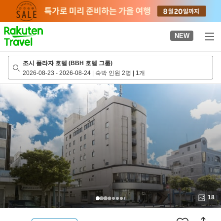
to
top
page
NEW
조시 플라자 호텔 (BBH 호텔 그룹)
2026-08-23
-
2026-08-24
|
숙박 인원 2명
|
1개
18