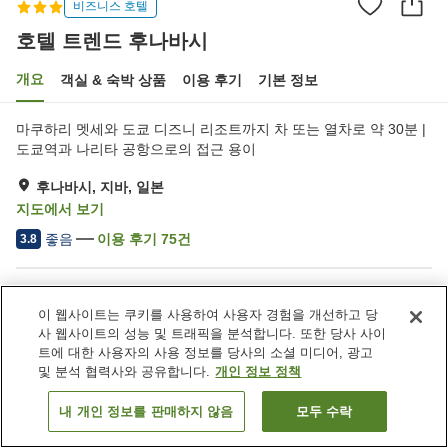
비즈니스 호텔
호텔 트렌드 후나바시
개요
객실 & 숙박 상품
이용 후기
기본 정보
마쿠하리 멧세와 도쿄 디즈니 리조트까지 차 또는 열차로 약 30분 |
도쿄역과 나리타 공항으로의 접근 용이
후나바시, 지바, 일본
지도에서 보기
좋음
이용 후기
75
건
3.8
숙소 편의 시설/서비스
이 웹사이트는 쿠키를 사용하여 사용자 경험을 개선하고 당
택배
FAX
사 웹사이트의 성능 및 트래픽을 분석합니다. 또한 당사 사이
자동판매기
회의실
트에 대한 사용자의 사용 정보를 당사의 소셜 미디어, 광고
및 분석 협력사와 공유합니다.
개인 정보 정책
홈
일본
지바
후나바시
호텔 트렌드 후나바시
내 개인 정보를 판매하지 않음
모두 수락
객실 보기