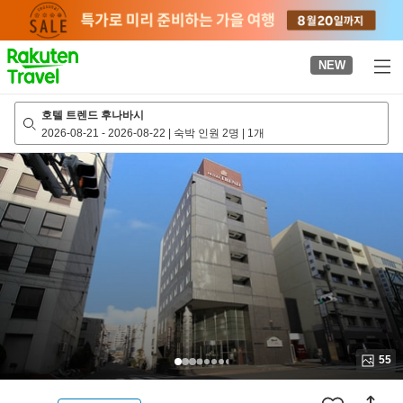
to
top
page
NEW
호텔 트렌드 후나바시
2026-08-21
-
2026-08-22
|
숙박 인원 2명
|
1개
55