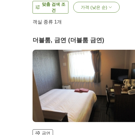
맞춤 검색 조
가격 (낮은 순)
건
객실 종류 1개
더블룸, 금연 (더블룸 금연)
금연