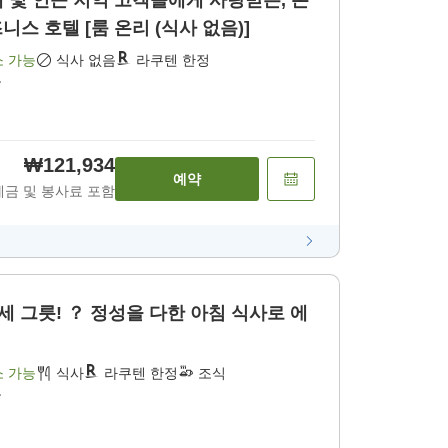
내 및 인근 지역 고객들에게 사랑받는, 온
스 호텔 [룸 온리 (식사 없음)]
소 가능
식사 없음
라쿠텐 한정
음
₩121,934
예약
세금 및 봉사료 포함
세 그릇! ？ 정성을 다한 아침 식사로 에
소 가능
식사
라쿠텐 한정
조식
음