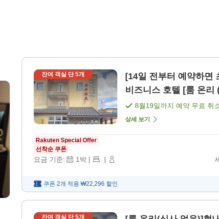
잔여 객실 단
5
개
[14일 전부터 예약하면
비즈니스 호텔 [룸 온리 
8월19일
까지 예약 무료 취
상세 보기
Rakuten Special Offer
선착순 쿠폰
요금 기준:
1
박
|
|
쿠폰 2개 적용
₩22,296
할인
잔여 객실 단
5
개