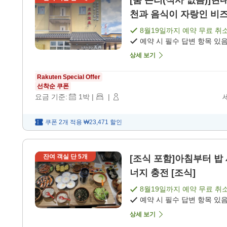
[룸 온리(식사 없음)]현
천과 음식이 자랑인 비즈니
8월19일
까지 예약 무료 취
예약 시 필수 답변 항목 있
상세 보기
Rakuten Special Offer
선착순 쿠폰
요금 기준:
1
박
|
|
쿠폰 2개 적용
₩23,471
할인
잔여 객실 단
5
개
[조식 포함]아침부터 밥 
너지 충전 [조식]
8월19일
까지 예약 무료 취
예약 시 필수 답변 항목 있
상세 보기