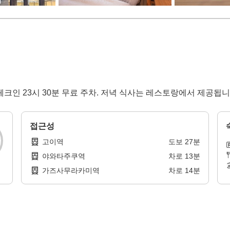
크인 23시 30분 무료 주차. 저녁 식사는 레스토랑에서 제공됩니
접근성
고이역
도보
27
분
야와타주쿠역
차로
13
분
가즈사무라카미역
차로
14
분