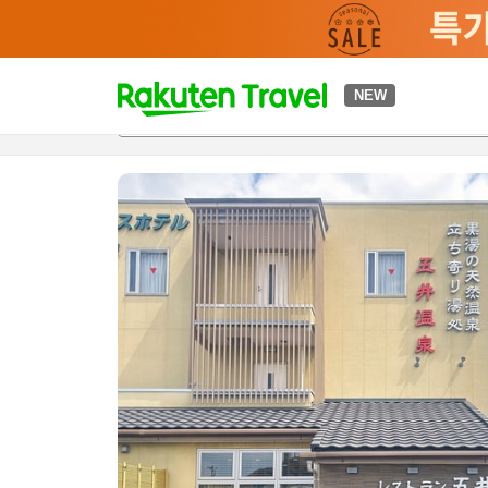
t
NEW
개요
객실 & 숙박 상품
이용 후기
편의 시설/서비스
o
p
P
a
g
e
_
s
e
a
r
c
h