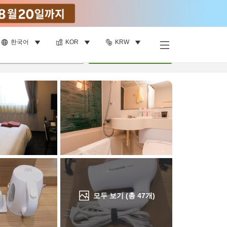
한국어
KOR
KRW
객실 보기
명
•
객실
1
개
검색
모두 보기 (총
47
개)