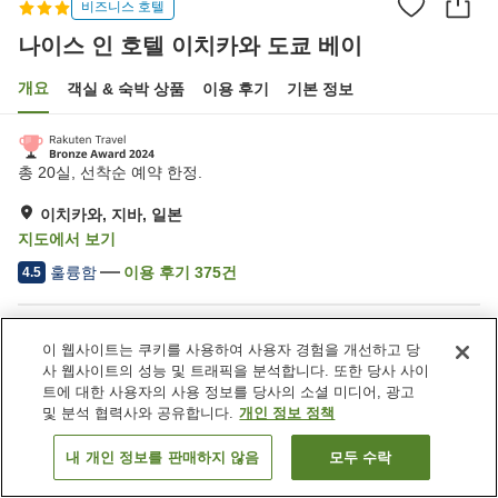
비즈니스 호텔
나이스 인 호텔 이치카와 도쿄 베이
개요
객실 & 숙박 상품
이용 후기
기본 정보
총 20실, 선착순 예약 한정.
이치카와, 지바, 일본
지도에서 보기
훌륭함
이용 후기
375
건
4.5
숙소 편의 시설/서비스
이 웹사이트는 쿠키를 사용하여 사용자 경험을 개선하고 당
주차장
세탁 (유료)
사 웹사이트의 성능 및 트래픽을 분석합니다. 또한 당사 사이
택배
트에 대한 사용자의 사용 정보를 당사의 소셜 미디어, 광고
및 분석 협력사와 공유합니다.
개인 정보 정책
홈
일본
지바
이치카와
나이스 인 호텔 이치카와 도쿄 베이
내 개인 정보를 판매하지 않음
모두 수락
객실 보기