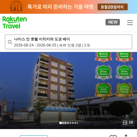
to
top
page
NEW
나이스 인 호텔 이치카와 도쿄 베이
2026-08-24
-
2026-08-25
|
숙박 인원 2명
|
1개
16