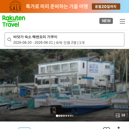
to
top
page
NEW
바닷가 숙소 해변요리 가쿠이
2026-08-20
-
2026-08-21
|
숙박 인원 2명
|
1개
16