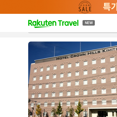
t
NEW
개요
객실 & 숙박 상품
이용 후기
편의 시설/서비스
o
p
P
a
g
e
_
s
e
a
r
c
h