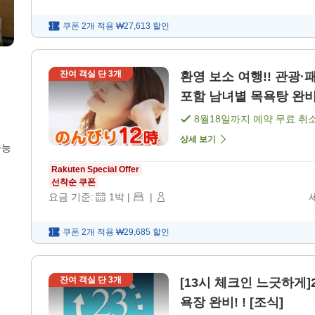
쿠폰 2개 적용
₩27,613
할인
잔여 객실 단
3
개
환영 보소 여행!! 관광·패밀리 플랜 늦은 체크아웃 & 조식 뷔페
포함 남녀별 목욕탕 완비!
8월18일
까지 예약 무료 취
상세 보기
가능
Rakuten Special Offer
선착순 쿠폰
요금 기준:
1
박
|
|
쿠폰 2개 적용
₩29,685
할인
잔여 객실 단
3
개
[13시 체크인 느긋하게]23시간 체류
욕장 완비! ! [조식]