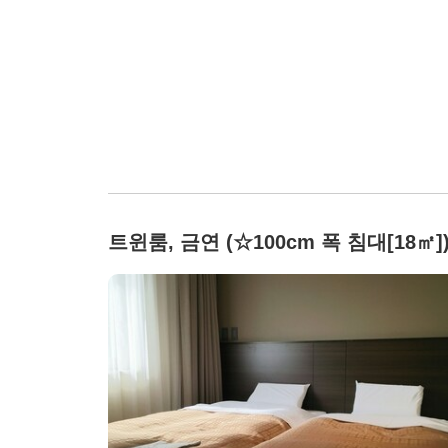
트윈룸, 금연 (☆100cm 폭 침대[18㎡]