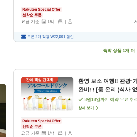
Rakuten Special Offer
선착순 쿠폰
요금 기준:
1
박
|
|
쿠폰 2개 적용
₩22,091
할인
숙박 상품
1
개 더
)
잔여 객실 단
3
개
환영 보소 여행!! 관광·가족 
완비! ! [룸 온리 (식사 없
8월18일
까지 예약 무료 취
상세 보기
Rakuten Special Offer
선착순 쿠폰
요금 기준:
1
박
|
|