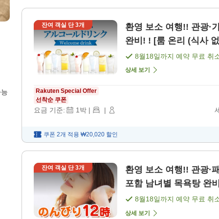
잔여 객실 단
3
개
환영 보소 여행!! 관광·가족 
완비! ! [룸 온리 (식사 없
8월18일
까지 예약 무료 취
상세 보기
Rakuten Special Offer
가능
선착순 쿠폰
요금 기준:
1
박
|
|
쿠폰 2개 적용
₩20,020
할인
잔여 객실 단
3
개
환영 보소 여행!! 관광·패밀리 플랜 늦은 체크아웃 & 조식 뷔페
포함 남녀별 목욕탕 완비!
8월18일
까지 예약 무료 취
상세 보기