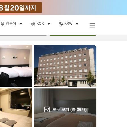
한국어
KOR
KRW
객실 보기
명
•
객실
1
개
검색
모두 보기 (총
36
개)