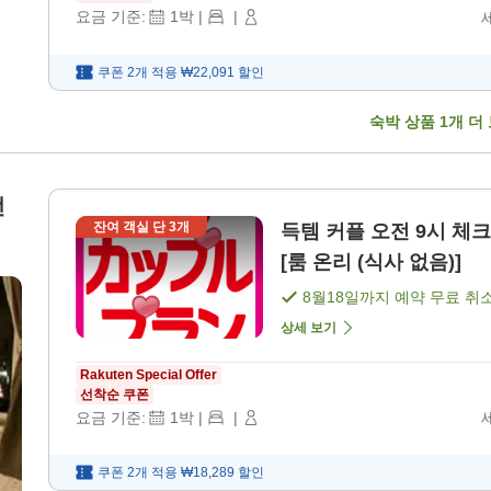
요금 기준:
1
박
|
|
쿠폰 2개 적용
₩22,091
할인
숙박 상품
1
개 더
전
잔여 객실 단
3
개
득템 커플 오전 9시 체크아웃 플랜 숙박만 남녀별 목욕탕 완비! !
[룸 온리 (식사 없음)]
8월18일
까지 예약 무료 취
상세 보기
Rakuten Special Offer
선착순 쿠폰
요금 기준:
1
박
|
|
쿠폰 2개 적용
₩18,289
할인