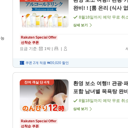
환영 보소 여행!! 관광·가족 
완비! ! [룸 온리 (식사 없
8월18일
까지 예약 무료 취
상세 보기
Rakuten Special Offer
가능
선착순 쿠폰
요금 기준:
1
박
|
|
쿠폰 2개 적용
₩20,020
할인
잔여 객실 단
4
개
환영 보소 여행!! 관광·패밀리 플랜 늦은 체크아웃 & 조식 뷔페
포함 남녀별 목욕탕 완비!
8월18일
까지 예약 무료 취
상세 보기
Rakuten Special Offer
선착순 쿠폰