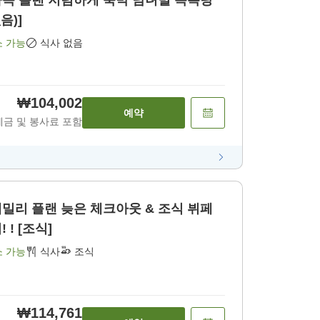
플랜 저렴하게 숙박 남녀별 목욕탕
음)]
소 가능
식사 없음
₩104,002
예약
세금 및 봉사료 포함
 ! [조식]
소 가능
식사
조식
₩114,761