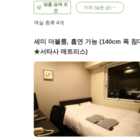
맞춤 검색 조
가격 (낮은 순)
건
객실 종류
4
개
세미 더블룸, 흡연 가능 (140cm 폭 침
★서타사 매트리스)