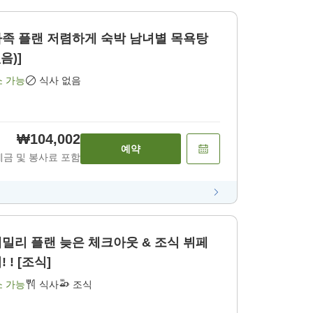
플랜 저렴하게 숙박 남녀별 목욕탕
음)]
소 가능
식사 없음
₩104,002
예약
세금 및 봉사료 포함
 ! [조식]
소 가능
식사
조식