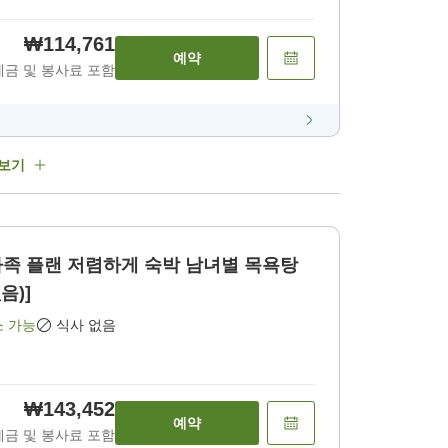
₩114,761
예약
세금 및 봉사료 포함
 보기
플랜 저렴하게 숙박 남녀별 목욕탕
음)]
소 가능
식사 없음
₩143,452
예약
세금 및 봉사료 포함