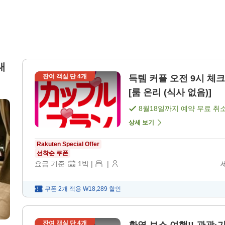
대
잔여 객실 단
4
개
득템 커플 오전 9시 체크아웃 플랜 숙박만 남녀별 목욕탕 완비! !
[룸 온리 (식사 없음)]
8월18일
까지 예약 무료 취
상세 보기
Rakuten Special Offer
선착순 쿠폰
요금 기준:
1
박
|
|
쿠폰 2개 적용
₩18,289
할인
잔여 객실 단
4
개