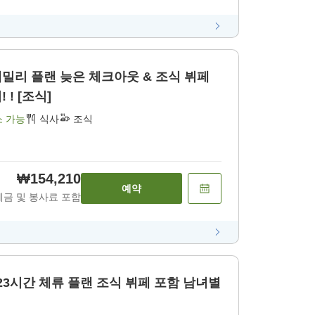
 ! [조식]
소 가능
식사
조식
₩154,210
예약
세금 및 봉사료 포함
 플랜 조식 뷔페 포함 남녀별