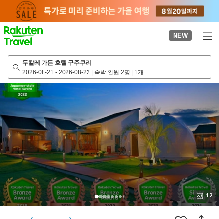
to
top
page
NEW
두칼레 가든 호텔 구주쿠리
2026-08-21
-
2026-08-22
|
숙박 인원 2명
|
1개
12