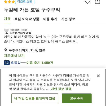
리조트 호텔
두칼레 가든 호텔 구주쿠리
개요
객실 & 숙박 상품
이용 후기
기본 정보
어린이와 애완동물이 함께 놀 수 있는 구주쿠리 해변 바로 옆에 있
습니다. 비즈니스 리조트 트레일러 하우스 글램핑.
구주쿠리마치, 지바, 일본
지도에서 보기
훌륭함
이용 후기
1,659
건
4.3
이 웹사이트는 쿠키를 사용하여 사용자 경험을 개선하고 당
숙소 편의 시설/서비스
사 웹사이트의 성능 및 트래픽을 분석합니다. 또한 당사 사이
Wi-Fi
레스토랑
트에 대한 사용자의 사용 정보를 당사의 소셜 미디어, 광고
카페
지정된 흡연 공간
및 분석 협력사와 공유합니다.
개인 정보 정책
내 개인 정보를 판매하지 않음
모두 수락
객실 보기
홈
일본
지바
구주쿠리마치
두칼레 가든 호텔 구주쿠리