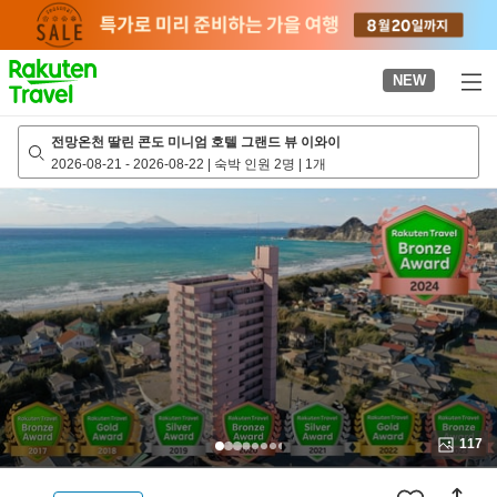
to
top
page
NEW
전망온천 딸린 콘도 미니엄 호텔 그랜드 뷰 이와이
2026-08-21
-
2026-08-22
|
숙박 인원 2명
|
1개
117