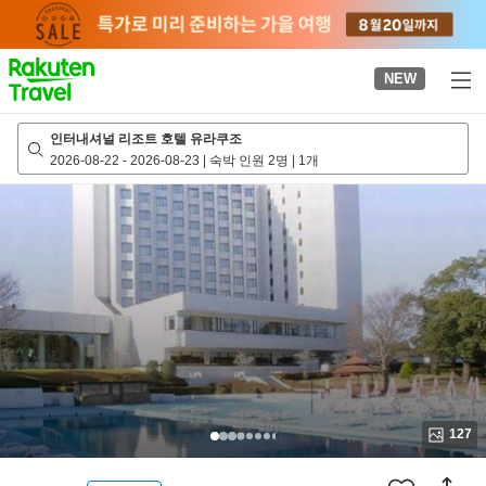
to
top
page
NEW
인터내셔널 리조트 호텔 유라쿠조
2026-08-22
-
2026-08-23
|
숙박 인원 2명
|
1개
127