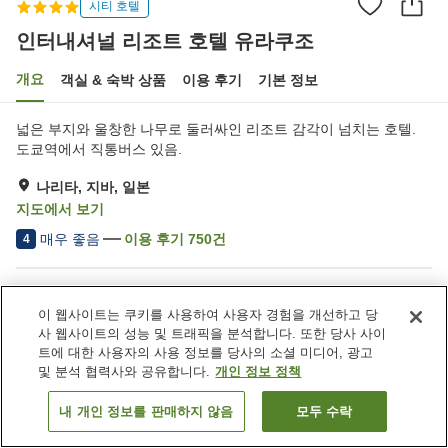
시티 호텔
인터내셔널 리조트 호텔 유라쿠조
개요
객실 & 숙박 상품
이용 후기
기본 정보
넓은 부지와 울창한 나무로 둘러싸인 리조트 감각이 넘치는 호텔.
도쿄역에서 직통버스 있음.
나리타, 지바, 일본
지도에서 보기
매우 좋음
이용 후기
750
건
4
숙소 편의 시설/서비스
이 웹사이트는 쿠키를 사용하여 사용자 경험을 개선하고 당
Wi-Fi
사우나
사 웹사이트의 성능 및 트래픽을 분석합니다. 또한 당사 사이
스파 / 미용실
피트니스 클럽 / 헬스장
트에 대한 사용자의 사용 정보를 당사의 소셜 미디어, 광고
및 분석 협력사와 공유합니다.
개인 정보 정책
홈
일본
지바
나리타
인터내셔널 리조트 호텔 유라쿠조
내 개인 정보를 판매하지 않음
모두 수락
객실 보기